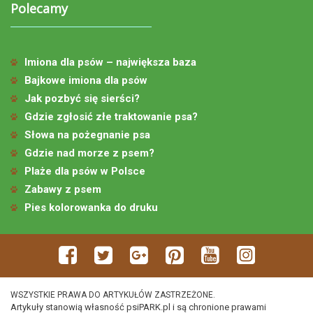
Polecamy
Imiona dla psów – największa baza
Bajkowe imiona dla psów
Jak pozbyć się sierści?
Gdzie zgłosić złe traktowanie psa?
Słowa na pożegnanie psa
Gdzie nad morze z psem?
Plaże dla psów w Polsce
Zabawy z psem
Pies kolorowanka do druku
WSZYSTKIE PRAWA DO ARTYKUŁÓW ZASTRZEŻONE.
Artykuły stanowią własność psiPARK.pl i są chronione prawami