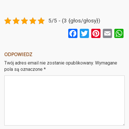
5/5 - (3 {głos/głosy})
F
T
Pi
E
a
wi
nt
m
ce
tt
er
ail
a
ODPOWIEDZ
b
er
es
Twój adres email nie zostanie opublikowany.
Wymagane
o
t
pola są oznaczone
*
o
k