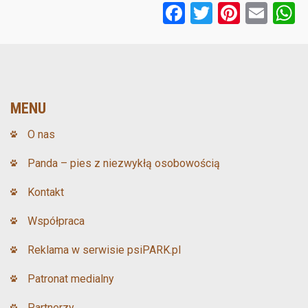
F
T
Pi
E
a
wi
nt
m
ce
tt
er
ail
a
b
er
es
o
t
MENU
o
O nas
k
Panda – pies z niezwykłą osobowością
Kontakt
Współpraca
Reklama w serwisie psiPARK.pl
Patronat medialny
Partnerzy