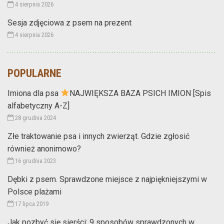
4 sierpnia 2026
Sesja zdjęciowa z psem na prezent
4 sierpnia 2026
POPULARNE
Imiona dla psa
NAJWIĘKSZA BAZA PSICH IMION [Spis
alfabetyczny A-Z]
28 grudnia 2024
Złe traktowanie psa i innych zwierząt. Gdzie zgłosić
również anonimowo?
16 grudnia 2023
Dębki z psem. Sprawdzone miejsce z najpiękniejszymi w
Polsce plażami
17 lipca 2019
Jak pozbyć się sierści: 9 sposobów sprawdzonych w