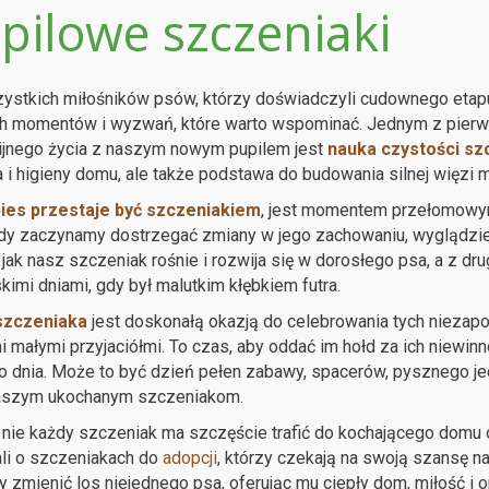
pilowe szczeniaki
ystkich miłośników psów, którzy doświadczyli cudownego etapu 
h momentów i wyzwań, które warto wspominać. Jednym z pierw
ijnego życia z naszym nowym pupilem jest
nauka czystości sz
 i higieny domu, ale także podstawa do budowania silnej więzi 
pies przestaje być szczeniakiem
, jest momentem przełomowym 
dy zaczynamy dostrzegać zmiany w jego zachowaniu, wyglądzie 
jak nasz szczeniak rośnie i rozwija się w dorosłego psa, a z drug
kimi dniami, gdy był malutkim kłębkiem futra.
szczeniaka
jest doskonałą okazją do celebrowania tych niezapo
 małymi przyjaciółmi. To czas, aby oddać im hołd za ich niewinn
 dnia. Może to być dzień pełen zabawy, spacerów, pysznego jed
naszym ukochanym szczeniakom.
nie każdy szczeniak ma szczęście trafić do kochającego domu 
li o szczeniakach do
adopcji
, którzy czekają na swoją szansę n
zmienić los niejednego psa, oferując mu ciepły dom, miłość i 