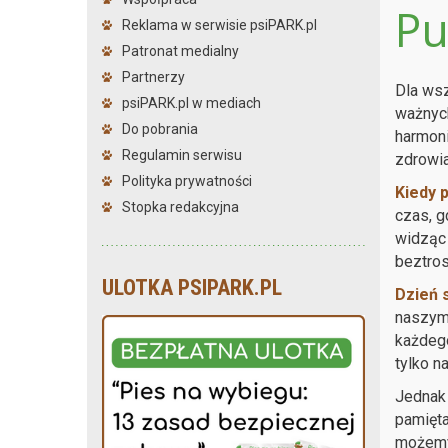
Pu
Reklama w serwisie psiPARK.pl
Patronat medialny
Partnerzy
Dla wsz
psiPARK.pl w mediach
ważnyc
Do pobrania
harmon
Regulamin serwisu
zdrowia
Polityka prywatności
Kiedy 
Stopka redakcyjna
czas, g
widząc 
beztros
ULOTKA PSIPARK.PL
Dzień 
naszymi
każdego
tylko 
Jednak 
pamięta
możemy 