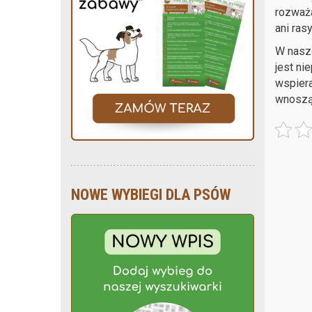
rozważa
ani rasy
W nasz
jest ni
wspiera
wnoszą 
NOWE WYBIEGI DLA PSÓW