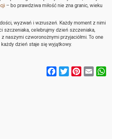
cji
– bo prawdziwa miłość nie zna granic, wieku
dości, wyzwań i wzruszeń. Każdy moment z nimi
ci szczeniaka, celebrujmy dzień szczeniaka,
ą z naszymi czworonożnymi przyjaciółmi. To one
każdy dzień staje się wyjątkowy.
F
T
Pi
E
W
a
wi
nt
m
h
ce
tt
er
ail
at
b
er
es
s
o
t
A
o
p
k
p