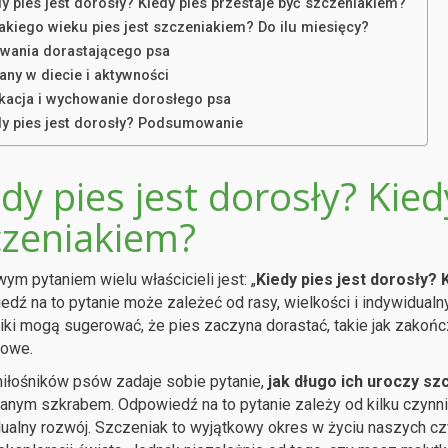
y pies jest dorosły? Kiedy pies przestaje być szczeniakiem?
jakiego wieku pies jest szczeniakiem? Do ilu miesięcy?
wania dorastającego psa
any w diecie i aktywności
kacja i wychowanie dorosłego psa
dy pies jest dorosły? Podsumowanie
dy pies jest dorosły? Kied
czeniakiem?
ym pytaniem wielu właścicieli jest: „
Kiedy pies jest dorosły?
dź na to pytanie może zależeć od rasy, wielkości i indywidualn
ki mogą sugerować, że pies zaczyna dorastać, takie jak zakońc
iowe.
iłośników psów zadaje sobie pytanie,
jak długo ich uroczy sz
anym szkrabem. Odpowiedź na to pytanie zależy od kilku czynnikó
ualny rozwój. Szczeniak to wyjątkowy okres w życiu naszych czw