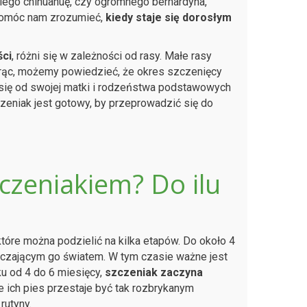
tkiego chihuahuę, czy ogromnego bernardyna,
pomóc nam zrozumieć,
kiedy staje się dorosłym
ści
, różni się w zależności od rasy. Małe rasy
iorąc, możemy powiedzieć, że okres szczenięcy
ą się od swojej matki i rodzeństwa podstawowych
zeniak jest gotowy, by przeprowadzić się do
zczeniakiem? Do ilu
które można podzielić na kilka etapów. Do około 4
otaczającym go światem. W tym czasie ważne jest
ku od 4 do 6 miesięcy,
szczeniak zaczyna
e ich pies przestaje być tak rozbrykanym
rutyny.