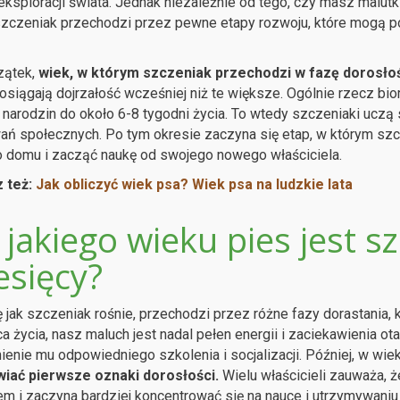
 eksploracji świata. Jednak niezależnie od tego, czy masz malu
szczeniak przechodzi przez pewne etapy rozwoju, które mogą 
zątek,
wiek, w którym szczeniak przechodzi w fazę dorosło
osiągają dojrzałość wcześniej niż te większe. Ogólnie rzecz b
 narodzin do około 6-8 tygodni życia. To wtedy szczeniaki ucz
ń społecznych. Po tym okresie zaczyna się etap, w którym szc
 domu i zacząć naukę od swojego nowego właściciela.
 też:
Jak obliczyć wiek psa? Wiek psa na ludzkie lata
jakiego wieku pies jest s
esięcy?
 jak szczeniak rośnie, przechodzi przez różne fazy dorastania, 
a życia, nasz maluch jest nadal pełen energii i zaciekawienia 
enie mu odpowiedniego szkolenia i socjalizacji. Później, w wie
wiać pierwsze oznaki dorosłości.
Wielu właścicieli zauważa, ż
m i zaczyna bardziej koncentrować się na nauce i utrzymywaniu 