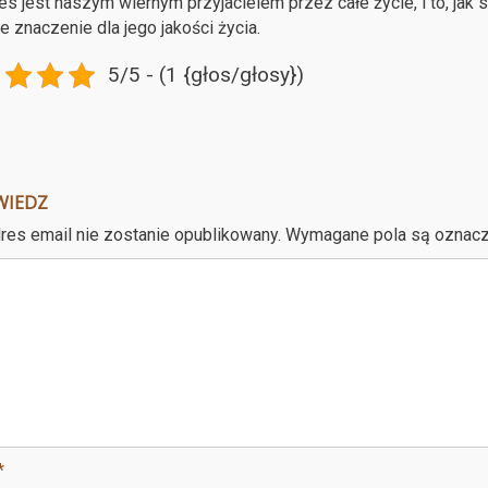
es jest naszym wiernym przyjacielem przez całe życie, i to, jak
 znaczenie dla jego jakości życia.
5/5 - (1 {głos/głosy})
WIEDZ
res email nie zostanie opublikowany.
Wymagane pola są oznac
*