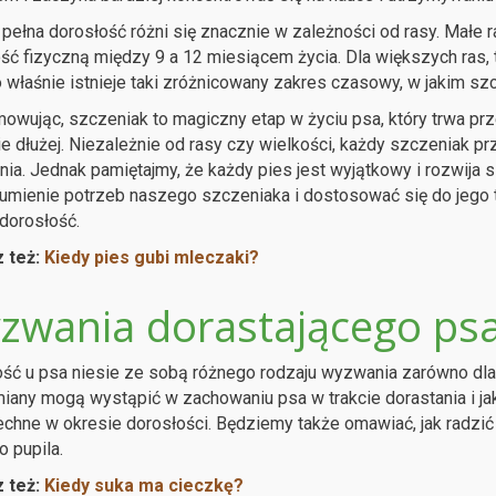
pełna dorosłość różni się znacznie w zależności od rasy. Małe r
ść fizyczną między 9 a 12 miesiącem życia. Dla większych ras,
 właśnie istnieje taki zróżnicowany zakres czasowy, w jakim sz
wując, szczeniak to magiczny etap w życiu psa, który trwa prze
e dłużej. Niezależnie od rasy czy wielkości, każdy szczeniak
nia. Jednak pamiętajmy, że każdy pies jest wyjątkowy i rozwija 
umienie potrzeb naszego szczeniaka i dostosować się do jego 
 dorosłość.
 też:
Kiedy pies gubi mleczaki?
zwania dorastającego ps
ść u psa niesie ze sobą różnego rodzaju wyzwania zarówno dla zw
miany mogą wystąpić w zachowaniu psa w trakcie dorastania i j
hne w okresie dorosłości. Będziemy także omawiać, jak radzić
 pupila.
 też:
Kiedy suka ma cieczkę?