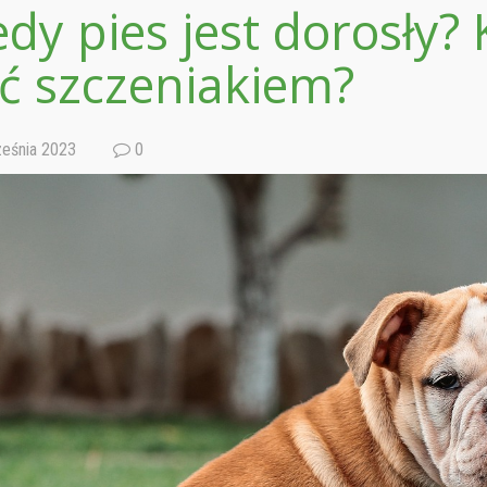
edy pies jest dorosły? 
ć szczeniakiem?
eśnia 2023
0