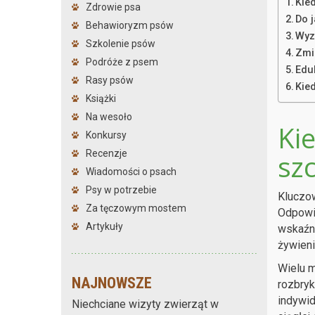
Kied
Zdrowie psa
Do 
Behawioryzm psów
Wyz
Szkolenie psów
Zmi
Podróże z psem
Edu
Rasy psów
Kie
Książki
Na wesoło
Kie
Konkursy
Recenzje
sz
Wiadomości o psach
Psy w potrzebie
Kluczow
Za tęczowym mostem
Odpowie
Artykuły
wskaźni
żywien
Wielu m
NAJNOWSZE
rozbryk
indywid
Niechciane wizyty zwierząt w