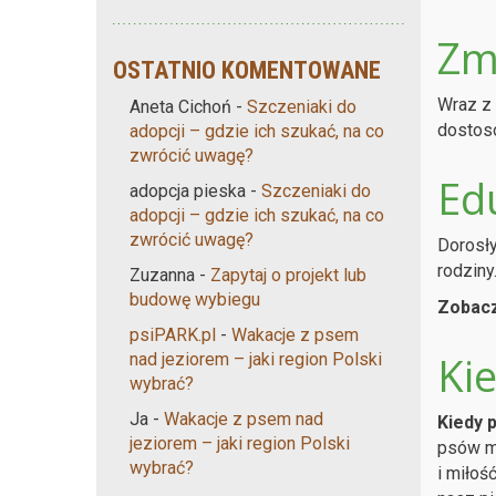
Zm
OSTATNIO KOMENTOWANE
Wraz z 
Aneta Cichoń
-
Szczeniaki do
dostoso
adopcji – gdzie ich szukać, na co
zwrócić uwagę?
Ed
adopcja pieska
-
Szczeniaki do
adopcji – gdzie ich szukać, na co
zwrócić uwagę?
Dorosły
rodziny
Zuzanna
-
Zapytaj o projekt lub
budowę wybiegu
Zobacz
psiPARK.pl
-
Wakacje z psem
Ki
nad jeziorem – jaki region Polski
wybrać?
Ja
-
Wakacje z psem nad
Kiedy p
jeziorem – jaki region Polski
psów ma
wybrać?
i miłoś