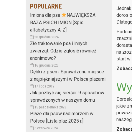
POPULARNE
Jednak 
Imiona dla psa
NAJWIĘKSZA
dorosło
Dlatego
BAZA PSICH IMION [Spis
alfabetyczny A-Z]
Podsumo
28 grudnia 2024
znaczni
Złe traktowanie psa i innych
dorasta
zwierząt. Gdzie zgłosić również
na zroz
anonimowo?
start w
16 grudnia 2023
Zobacz
Dębki z psem. Sprawdzone miejsce
z najpiękniejszymi w Polsce plażami
Wy
17 lipca 2019
Jak pozbyć się sierści: 9 sposobów
Dorosło
sprawdzonych w naszym domu
jakie z
15 października 2023
powszec
Plaże dla psów nad morzem w
naszego
Polsce [Lista plaż 2025 r.]
6 czerwca 2024
Zobacz