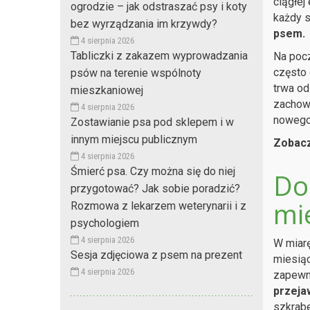
ciągłej
ogrodzie – jak odstraszać psy i koty
każdy 
bez wyrządzania im krzywdy?
psem.
4 sierpnia 2026
Tabliczki z zakazem wyprowadzania
Na poc
często 
psów na terenie wspólnoty
trwa od
mieszkaniowej
zachowa
4 sierpnia 2026
nowego
Zostawianie psa pod sklepem i w
innym miejscu publicznym
Zobacz
4 sierpnia 2026
Śmierć psa. Czy można się do niej
Do 
przygotować? Jak sobie poradzić?
mi
Rozmowa z lekarzem weterynarii i z
psychologiem
4 sierpnia 2026
W miarę
Sesja zdjęciowa z psem na prezent
miesiąc
4 sierpnia 2026
zapewni
przeja
szkrabe