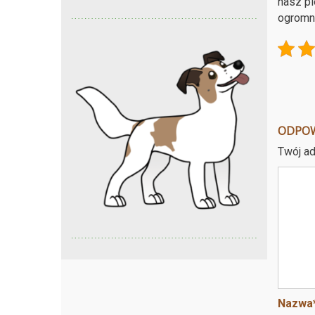
nasz pi
ogromne
ODPO
Twój ad
Nazwa