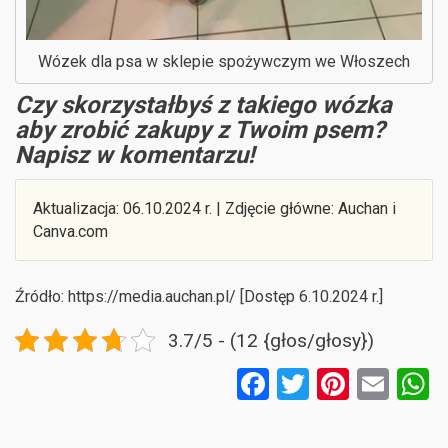
Wózek dla psa w sklepie spożywczym we Włoszech
Czy skorzystałbyś z takiego wózka
aby zrobić zakupy z Twoim psem?
Napisz w komentarzu!
Aktualizacja: 06.10.2024 r. | Zdjęcie główne: Auchan i
Canva.com
Źródło: https://media.auchan.pl/ [Dostęp 6.10.2024 r.]
3.7/5 - (12 {głos/głosy})
F
T
Pi
E
a
wi
nt
m