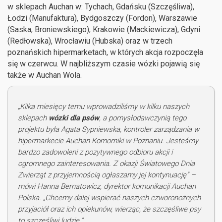
w sklepach Auchan w: Tychach, Gdańsku (Szczęśliwa),
Łodzi (Manufaktura), Bydgoszczy (Fordon), Warszawie
(Saska, Broniewskiego), Krakowie (Mackiewicza), Gdyni
(Redłowska), Wrocławiu (Hubska) oraz w trzech
poznańskich hipermarketach, w których akcja rozpoczęła
się w czerwcu. W najbliższym czasie wózki pojawią się
także w Auchan Wola.
„Kilka miesięcy temu wprowadziliśmy w kilku naszych
sklepach
wózki dla psów
, a pomysłodawczynią tego
projektu była Agata Sypniewska, kontroler zarządzania w
hipermarkecie Auchan Komorniki w Poznaniu. Jesteśmy
bardzo zadowoleni z pozytywnego odbioru akcji i
ogromnego zainteresowania. Z okazji Światowego Dnia
Zwierząt z przyjemnością ogłaszamy jej kontynuację” –
mówi Hanna Bernatowicz, dyrektor komunikacji Auchan
Polska. „Chcemy dalej wspierać naszych czworonożnych
przyjaciół oraz ich opiekunów, wierząc, że szczęśliwe psy
to szczęśliwi ludzie.”