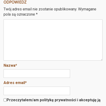
ce
tt
er
ail
a
ODPOWIEDZ
b
er
es
Twój adres email nie zostanie opublikowany.
Wymagane
o
t
pola są oznaczone
*
o
k
Nazwa
*
Adres email
*
Przeczytałem/am politykę prywatności i akceptuję ją