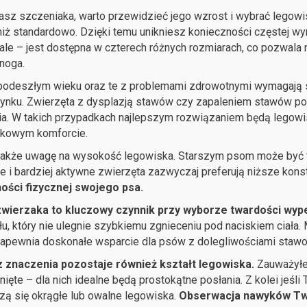
asz szczeniaka, warto przewidzieć jego wzrost i wybrać legow
niż standardowo. Dzięki temu unikniesz konieczności częstej wy
le – jest dostępna w czterech różnych rozmiarach, co pozwala
noga.
podeszłym wieku oraz te z problemami zdrowotnymi wymagają s
nku. Zwierzęta z dysplazją stawów czy zapaleniem stawów pot
a. W takich przypadkach najlepszym rozwiązaniem będą legowi
tkowym komforcie.
akże uwagę na wysokość legowiska. Starszym psom może być tr
 i bardziej aktywne zwierzęta zazwyczaj preferują niższe konst
ości fizycznej swojego psa.
wierzaka to kluczowy czynnik przy wyborze twardości wype
łu, który nie ulegnie szybkiemu zgnieceniu pod naciskiem ciał
apewnia doskonałe wsparcie dla psów z dolegliwościami staw
z znaczenia pozostaje również kształt legowiska.
Zauważyłeś
nięte – dla nich idealne będą prostokątne posłania. Z kolei jeśli
ą się okrągłe lub owalne legowiska.
Obserwacja nawyków Two