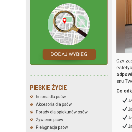
Czy zas
estetyc
odpowi
snu Two
PIESKIE ŻYCIE
Co odk
Imiona dla psów
J
Akcesoria dla psów
J
Porady dla opiekunów psów
J
Żywienie psów
J
Pielęgnacja psów