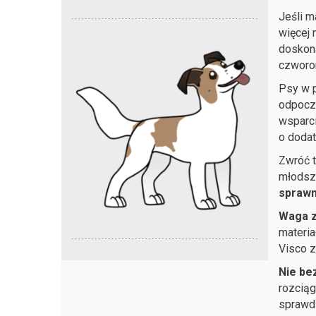
Jeśli m
więcej 
doskona
czworo
Psy w 
odpoczy
wsparci
o doda
Zwróć t
młodsze
sprawn
Waga z
materia
Visco z
Nie be
rozciąg
sprawdz