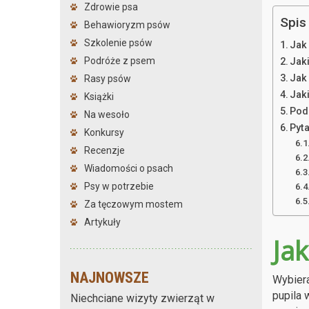
Zdrowie psa
Spis 
Behawioryzm psów
Szkolenie psów
Jak
Podróże z psem
Jak
Jak
Rasy psów
Jak
Książki
Pod
Na wesoło
Pyt
Konkursy
Recenzje
Wiadomości o psach
Psy w potrzebie
Za tęczowym mostem
Artykuły
Ja
NAJNOWSZE
Wybiera
pupila 
Niechciane wizyty zwierząt w