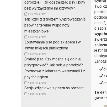
wymiar 
ogrodzie – jak odstraszać psy i koty
Twój cz
bez wyrządzania im krzywdy?
pomiar 
4 sierpnia 2026
podłogi
Tabliczki z zakazem wyprowadzania
ocenić,
psów na terenie wspólnoty
o zapis
mieszkaniowej
wypełn
4 sierpnia 2026
zwierza
Zostawianie psa pod sklepem i w
zależn
innym miejscu publicznym
jest na
4 sierpnia 2026
dostępn
Śmierć psa. Czy można się do niej
Zanotuj
przygotować? Jak sobie poradzić?
dł
Rozmowa z lekarzem weterynarii i z
sz
psychologiem
or
4 sierpnia 2026
Sesja zdjęciowa z psem na prezent
Te dan
4 sierpnia 2026
gwaran