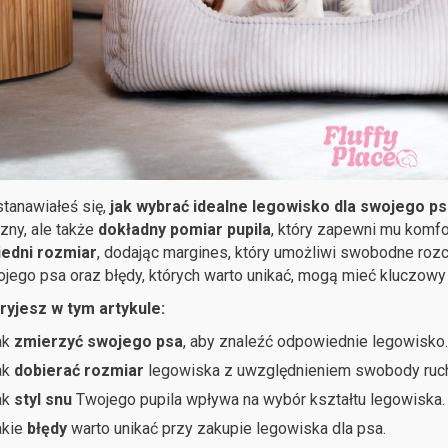
tanawiałeś się,
jak wybrać idealne legowisko dla swojego ps
zny, ale także
dokładny pomiar pupila
, który zapewni mu komfo
edni rozmiar
, dodając margines, który umożliwi swobodne rozc
jego psa oraz błędy, których warto unikać, mogą mieć kluczowy
ryjesz w tym artykule:
ak
zmierzyć swojego psa
, aby znaleźć odpowiednie legowisko.
ak
dobierać rozmiar
legowiska z uwzględnieniem swobody ruc
ak
styl snu
Twojego pupila wpływa na wybór kształtu legowiska.
akie
błędy
warto unikać przy zakupie legowiska dla psa.