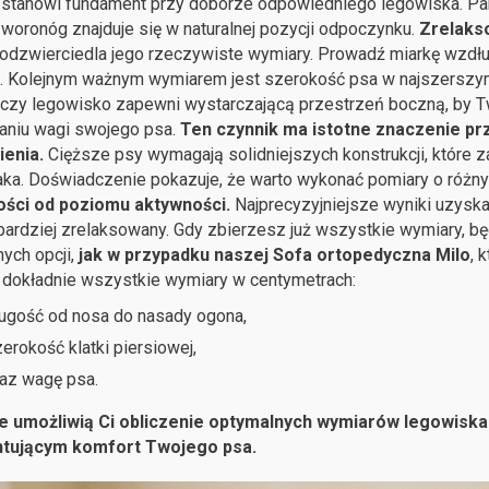
stanowi fundament przy doborze odpowiedniego legowiska. Pami
woronóg znajduje się w naturalnej pozycji odpoczynku.
Zrelakso
odzwierciedla jego rzeczywiste wymiary. Prowadź miarkę wzdłuż 
. Kolejnym ważnym wymiarem jest szerokość psa w najszerszym 
 czy legowisko zapewni wystarczającą przestrzeń boczną, by Tw
aniu wagi swojego psa.
Ten czynnik ma istotne znaczenie pr
ienia.
Cięższe psy wymagają solidniejszych konstrukcji, które z
ka. Doświadczenie pokazuje, że warto wykonać pomiary o różny
ości od poziomu aktywności.
Najprecyzyjniejsze wyniki uzysk
jbardziej zrelaksowany. Gdy zbierzesz już wszystkie wymiary, 
ych opcji,
jak w przypadku naszej
Sofa ortopedyczna Milo
, 
 dokładnie wszystkie wymiary w centymetrach:
ugość od nosa do nasady ogona,
erokość klatki piersiowej,
az wagę psa.
e umożliwią Ci obliczenie optymalnych wymiarów legowisk
tującym komfort Twojego psa.