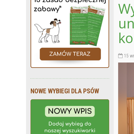
Wy
un
ko
15 wr
NOWE WYBIEGI DLA PSÓW