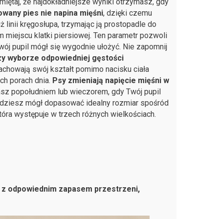
ętaj, że najdokładniejsze wyniki otrzymasz, gdy
wany pies nie napina mięśni
, dzięki czemu
linii kręgosłupa, trzymając ją prostopadle do
miejscu klatki piersiowej. Ten parametr pozwoli
ój pupil mógł się wygodnie ułożyć. Nie zapomnij
zy wyborze odpowiedniej gęstości
achowają swój kształt pomimo nacisku ciała
ch porach dnia.
Psy zmieniają napięcie mięśni w
asz popołudniem lub wieczorem, gdy Twój pupil
będziesz mógł dopasować idealny rozmiar spośród
która występuje w trzech różnych wielkościach.
a z odpowiednim zapasem przestrzeni,