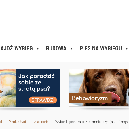
AJDŹ WYBIEG
BUDOWA
PIES NA WYBIEGU
pl
|
Pieskie życie
|
Akcesoria
|
Wybór legowiska bez tajemnic, czyli jak unikną