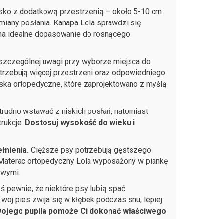
isko z dodatkową przestrzenią – około 5-10 cm
miany posłania. Kanapa Lola sprawdzi się
 na idealne dopasowanie do rosnącego
zczególnej uwagi przy wyborze miejsca do
rzebują więcej przestrzeni oraz odpowiedniego
ska ortopedyczne, które zaprojektowano z myślą
udno wstawać z niskich posłań, natomiast
rukcje.
Dostosuj wysokość do wieku i
łnienia.
Cięższe psy potrzebują gęstszego
a. Materac ortopedyczny Lola wyposażony w piankę
owymi.
 pewnie, że niektóre psy lubią spać
 Twój pies zwija się w kłębek podczas snu, lepiej
jego pupila pomoże Ci dokonać właściwego