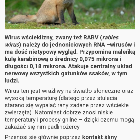
Wirus wścieklizny, zwany też RABV (
rabies
wirus
) należy do jednoniciowych RNA –wirusów i
ma dość nietypowy wygląd. Przypomina maleńką
kulę karabinową o średnicy 0,075 mikrona i
długości 0,18 mikrona. Atakuje centralny układ
nerwowy wszystkich gatunków ssaków, w tym
ludzi.
Wirus ten jest wrażliwy na światło słoneczne oraz
wysoką temperaturę (dlatego przez stulecia
starano się wypalać rany zadane przez wściekłe
zwierzęta). Natomiast dobrze znosi niskie
temperatury i procesy gnilne – dzięki czemu mogą
zakażać się nim padlinożercy.
Przenosi się głównie poprzez
kontakt śliny