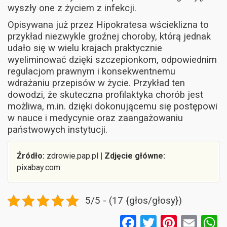
wyszły one z życiem z infekcji.
Opisywana już przez Hipokratesa wścieklizna to
przykład niezwykle groźnej choroby, którą jednak
udało się w wielu krajach praktycznie
wyeliminować dzięki szczepionkom, odpowiednim
regulacjom prawnym i konsekwentnemu
wdrażaniu przepisów w życie. Przykład ten
dowodzi, że skuteczna profilaktyka chorób jest
możliwa, m.in. dzięki dokonującemu się postępowi
w nauce i medycynie oraz zaangażowaniu
państwowych instytucji.
Źródło:
zdrowie.pap.pl
|
Zdjęcie główne:
pixabay.com
5/5 - (17 {głos/głosy})
F
T
Pi
E