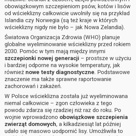
obowiązkowym szczepieniom psów, kotów i lisów
od wścieklizny całkowicie uwolniły się na przykład
Islandia czy Norwegia (są też kraje w których
wścieklizny nigdy nie było – jak Nowa Zelandia).
Światowa Organizacja Zdrowia (WHO) planuje
globalne wyeliminowanie wścieklizny przed rokiem
2030. Pomóc w tym mają między innymi
szczepionki nowej generacji
– prostsze w użyciu
i bardziej odporne na wysokie temperatury, jak
również
nowe testy diagnostyczne
. Podstawowe
znaczenie ma także sprawne raportowanie
zachorowań i zakażeń.
W Polsce wścieklizna została już wyeliminowana
niemal całkowicie – zgon człowieka z tego
powodu zdarza się rzadziej niż raz do roku. Po
wojnie wprowadzono
obowiązkowe szczepienia
zwierząt domowych
, a kilkadziesiąt lat później
udało się masowo uodpornić lisy. Umożliwiła to