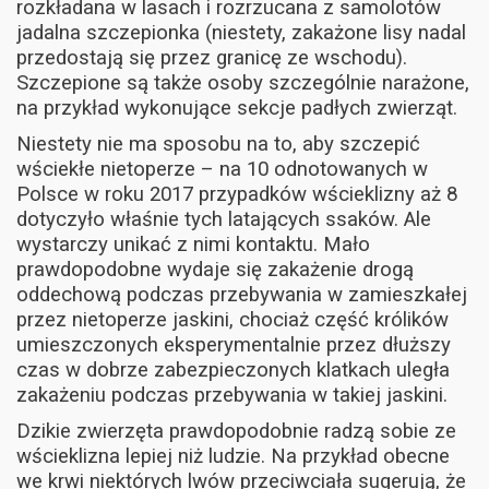
rozkładana w lasach i rozrzucana z samolotów
jadalna szczepionka (niestety, zakażone lisy nadal
przedostają się przez granicę ze wschodu).
Szczepione są także osoby szczególnie narażone,
na przykład wykonujące sekcje padłych zwierząt.
Niestety nie ma sposobu na to, aby szczepić
wściekłe nietoperze – na 10 odnotowanych w
Polsce w roku 2017 przypadków wścieklizny aż 8
dotyczyło właśnie tych latających ssaków. Ale
wystarczy unikać z nimi kontaktu. Mało
prawdopodobne wydaje się zakażenie drogą
oddechową podczas przebywania w zamieszkałej
przez nietoperze jaskini, chociaż część królików
umieszczonych eksperymentalnie przez dłuższy
czas w dobrze zabezpieczonych klatkach uległa
zakażeniu podczas przebywania w takiej jaskini.
Dzikie zwierzęta prawdopodobnie radzą sobie ze
wścieklizna lepiej niż ludzie. Na przykład obecne
we krwi niektórych lwów przeciwciała sugerują, że