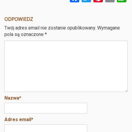
a
wi
nt
m
ce
tt
er
ail
a
ODPOWIEDZ
b
er
es
Twój adres email nie zostanie opublikowany.
Wymagane
o
t
pola są oznaczone
*
o
k
Nazwa
*
Adres email
*