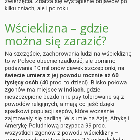
zwierzęcia. Zdarza się wystąpienie objawów po
kilku dniach, ale i po roku.
Wścieklizna – gdzie
można się zarazić?
Na szczęście, zachorowania ludzi na wściekliznę
to w Polsce obecnie rzadkość, ale pomimo
podawania 10 milionów dawek szczepionki, na
świecie umiera z jej powodu rocznie aż 60
tysięcy osób
(40 proc. to dzieci). Blisko połowa
zgonów ma miejsce
w Indiach
, gdzie
nieszczepione bezdomne psy tolerowane są z
powodów religijnych, a mają co jeść dzięki
spadkowi populacji sępów, które wcześniej
zajmowały się padliną. W sumie na Azję, Afrykę i
Amerykę Południową przypada 99 proc.
wszystkich zgonów z powodu wścieklizny –
zagrożonych jest tam łącznie 3,3 miliarda ludzi.