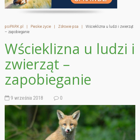
psiPARK.pl
|
Pieskie życie
|
Zdrowie psa
|
Wścieklizna u ludzi i zwierząt
– zapobieganie
Wścieklizna u ludzi i
zwierząt –
zapobieganie
9 września 2018
0