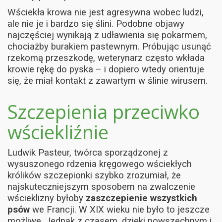
Wściekła krowa nie jest agresywna wobec ludzi,
ale nie je i bardzo się ślini. Podobne objawy
najczęściej wynikają z udławienia się pokarmem,
chociażby burakiem pastewnym. Próbując usunąć
rzekomą przeszkodę, weterynarz często wkłada
krowie rękę do pyska – i dopiero wtedy orientuje
się, że miał kontakt z zawartym w ślinie wirusem.
Szczepienia przeciwko
wściekliźnie
Ludwik Pasteur, twórca sporządzonej z
wysuszonego rdzenia kręgowego wściekłych
królików szczepionki szybko zrozumiał, że
najskuteczniejszym sposobem na zwalczenie
wścieklizny byłoby
zaszczepienie wszystkich
psów
we Francji. W XIX wieku nie było to jeszcze
możliwe. Jednak z czasem, dzięki powszechnym i