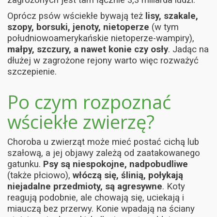
Oprócz psów wściekłe bywają też
lisy, szakale,
szopy, borsuki, jenoty, nietoperze
(w tym
południowoamerykańskie nietoperze-wampiry),
małpy, szczury, a nawet konie czy osły
. Jadąc na
dłużej w zagrożone rejony warto więc rozważyć
szczepienie.
Po czym rozpoznać
wściekłe zwierzę?
Choroba u zwierząt może mieć postać cichą lub
szałową, a jej objawy zależą od zaatakowanego
gatunku.
Psy są niespokojne, nadpobudliwe
(także płciowo),
włóczą się, ślinią, połykają
niejadalne przedmioty, są agresywne
. Koty
reagują podobnie, ale chowają się, uciekają i
miauczą bez przerwy. Konie wpadają na ściany