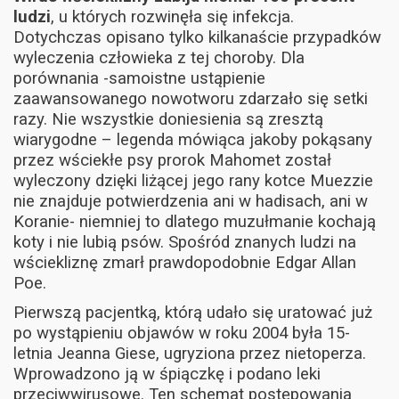
ludzi
, u których rozwinęła się infekcja.
Dotychczas opisano tylko kilkanaście przypadków
wyleczenia człowieka z tej choroby. Dla
porównania -samoistne ustąpienie
zaawansowanego nowotworu zdarzało się setki
razy. Nie wszystkie doniesienia są zresztą
wiarygodne – legenda mówiąca jakoby pokąsany
przez wściekłe psy prorok Mahomet został
wyleczony dzięki liżącej jego rany kotce Muezzie
nie znajduje potwierdzenia ani w hadisach, ani w
Koranie- niemniej to dlatego muzułmanie kochają
koty i nie lubią psów. Spośród znanych ludzi na
wściekliznę zmarł prawdopodobnie Edgar Allan
Poe.
Pierwszą pacjentką, którą udało się uratować już
po wystąpieniu objawów w roku 2004 była 15-
letnia Jeanna Giese, ugryziona przez nietoperza.
Wprowadzono ją w śpiączkę i podano leki
przeciwwirusowe. Ten schemat postępowania