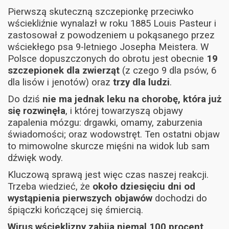
Pierwszą skuteczną szczepionkę przeciwko
wściekliźnie wynalazł w roku 1885 Louis Pasteur i
zastosował z powodzeniem u pokąsanego przez
wściekłego psa 9-letniego Josepha Meistera. W
Polsce dopuszczonych do obrotu jest obecnie
19
szczepionek dla zwierząt
(z czego 9 dla psów, 6
dla lisów i jenotów) oraz
trzy dla ludzi
.
Do dziś
nie ma jednak leku na chorobę, która już
się rozwinęła
, i której towarzyszą objawy
zapalenia mózgu: drgawki, omamy, zaburzenia
świadomości; oraz wodowstręt. Ten ostatni objaw
to mimowolne skurcze mięśni na widok lub sam
dźwięk wody.
Kluczową sprawą jest więc czas naszej reakcji.
Trzeba wiedzieć, że
około dziesięciu dni od
wystąpienia pierwszych objawów
dochodzi do
śpiączki kończącej się śmiercią.
Wirus wścieklizny zabija niemal 100 procent