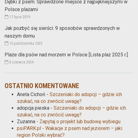
Dębki z psem. Sprawdzone miejsce z najpiękniejszymi w
Polsce plażami
17 lipca 2019
Jak pozbyć się sierści: 9 sposobów sprawdzonych w
naszym domu
15 października 2023
Plaże dla psów nad morzem w Polsce [Lista plaż 2025 r.]
6 czerwca 2024
OSTATNIO KOMENTOWANE
Aneta Cichoń
-
Szczeniaki do adopcji – gdzie ich
szukać, na co zwrócić uwagę?
adopcja pieska
-
Szczeniaki do adopcji – gdzie ich
szukać, na co zwrócić uwagę?
Zuzanna
-
Zapytaj o projekt lub budowę wybiegu
psiPARK.pl
-
Wakacje z psem nad jeziorem – jaki
region Polski wybrać?