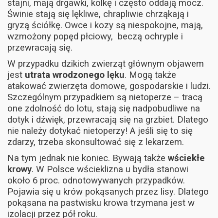
stajni, mają drgawki, kolkę i często oddają mocz.
Świnie stają się lękliwe, chrapliwie chrząkają i
gryzą ściółkę. Owce i kozy są niespokojne, mają,
wzmożony popęd płciowy, beczą ochryple i
przewracają się.
W przypadku dzikich zwierząt głównym objawem
jest
utrata wrodzonego lęku
. Mogą także
atakować zwierzęta domowe, gospodarskie i ludzi.
Szczególnym przypadkiem są nietoperze – tracą
one zdolność do lotu, stają się nadpobudliwe na
dotyk i dźwięk, przewracają się na grzbiet. Dlatego
nie należy dotykać nietoperzy! A jeśli się to się
zdarzy, trzeba skonsultować się z lekarzem.
Na tym jednak nie koniec. Bywają także
wściekłe
krowy
. W Polsce wścieklizna u bydła stanowi
około 6 proc. odnotowywanych przypadków.
Pojawia się u krów pokąsanych przez lisy. Dlatego
pokąsana na pastwisku krowa trzymana jest w
izolacji przez pół roku.