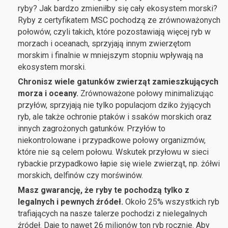
ryby? Jak bardzo zmieniłby się cały ekosystem morski?
Ryby z certyfikatem MSC pochodzą ze zrównoważonych
połowów, czyli takich, które pozostawiają więcej ryb w
morzach i oceanach, sprzyjają innym zwierzętom
morskim i finalnie w mniejszym stopniu wpływają na
ekosystem morski.
Chronisz wiele gatunków zwierząt zamieszkujących
morza i oceany.
Zrównoważone połowy minimalizując
przyłów, sprzyjają nie tylko populacjom dziko żyjących
ryb, ale także ochronie ptaków i ssaków morskich oraz
innych zagrożonych gatunków. Przyłów to
niekontrolowane i przypadkowe połowy organizmów,
które nie są celem połowu. Wskutek przyłowu w sieci
rybackie przypadkowo łapie się wiele zwierząt, np. żółwi
morskich, delfinów czy morświnów.
Masz gwarancję, że ryby te pochodzą tylko z
legalnych i pewnych źródeł.
Około 25% wszystkich ryb
trafiających na nasze talerze pochodzi z nielegalnych
źródeł. Daje to nawet 26 milionów ton ryb rocznie. Aby