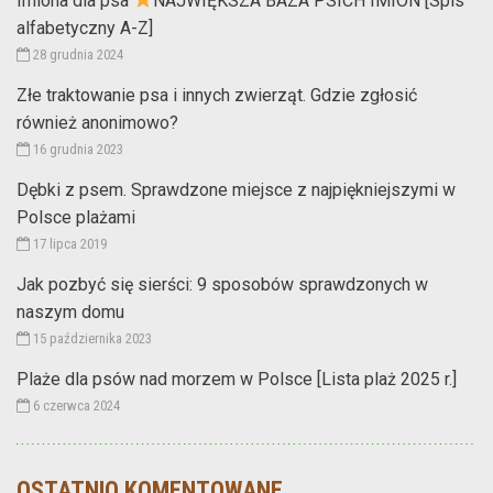
Imiona dla psa
NAJWIĘKSZA BAZA PSICH IMION [Spis
alfabetyczny A-Z]
28 grudnia 2024
Złe traktowanie psa i innych zwierząt. Gdzie zgłosić
również anonimowo?
16 grudnia 2023
Dębki z psem. Sprawdzone miejsce z najpiękniejszymi w
Polsce plażami
17 lipca 2019
Jak pozbyć się sierści: 9 sposobów sprawdzonych w
naszym domu
15 października 2023
Plaże dla psów nad morzem w Polsce [Lista plaż 2025 r.]
6 czerwca 2024
OSTATNIO KOMENTOWANE