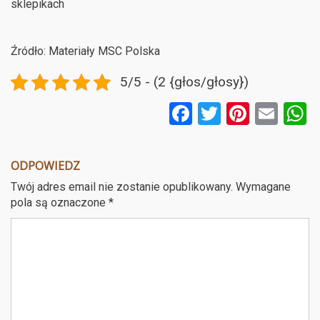
sklepikach
Źródło: Materiały MSC Polska
5/5 - (2 {głos/głosy})
F
T
Pi
E
a
wi
nt
m
ce
tt
er
ail
a
ODPOWIEDZ
b
er
es
Twój adres email nie zostanie opublikowany.
Wymagane
o
t
pola są oznaczone
*
o
k