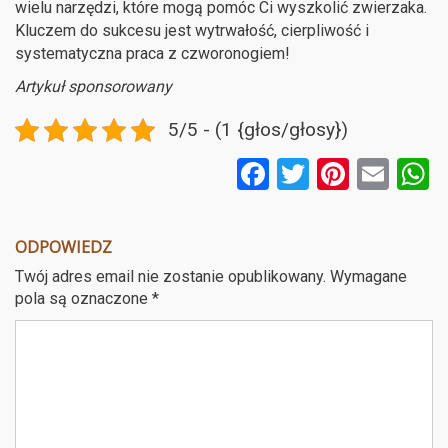
wielu narzędzi, które mogą pomóc Ci wyszkolić zwierzaka.
Kluczem do sukcesu jest wytrwałość, cierpliwość i
systematyczna praca z czworonogiem!
Artykuł sponsorowany
5/5 - (1 {głos/głosy})
F
T
Pi
E
a
wi
nt
m
ce
tt
er
ail
a
ODPOWIEDZ
b
er
es
Twój adres email nie zostanie opublikowany.
Wymagane
o
t
pola są oznaczone
*
o
k