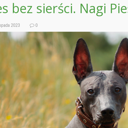
es bez sierści. Nagi P
topada 2023
0