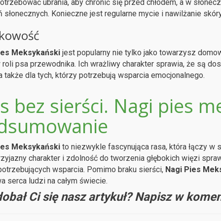
trzebować ubrania, aby chronić się przed chłodem, a w słonec
 słonecznych. Konieczne jest regularne mycie i nawilżanie skór
kowość
ies Meksykański
jest popularny nie tylko jako towarzysz domow
 roli psa przewodnika. Ich wrażliwy charakter sprawia, że są d
 a także dla tych, którzy potrzebują wsparcia emocjonalnego.
s bez sierści. Nagi pies m
dsumowanie
ies Meksykański
to niezwykle fascynująca rasa, która łączy w 
zyjazny charakter i zdolność do tworzenia głębokich więzi spra
potrzebujących wsparcia. Pomimo braku sierści,
Nagi Pies Mek
 serca ludzi na całym świecie.
obał Ci się nasz artykuł? Napisz w komen