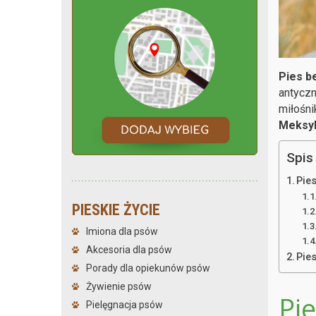
Pies be
antyczn
miłośni
Meksy
Spis 
Pies
PIESKIE ŻYCIE
Imiona dla psów
Akcesoria dla psów
Pie
Porady dla opiekunów psów
Żywienie psów
Pie
Pielęgnacja psów