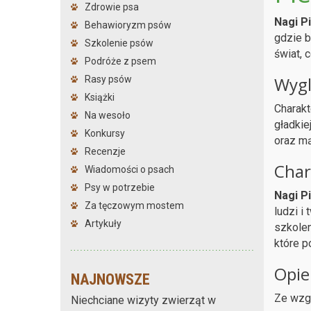
Zdrowie psa
Nagi P
Behawioryzm psów
gdzie b
Szkolenie psów
świat, 
Podróże z psem
Wyg
Rasy psów
Książki
Charak
Na wesoło
gładkie
Konkursy
oraz mą
Recenzje
Char
Wiadomości o psach
Psy w potrzebie
Nagi P
Za tęczowym mostem
ludzi i
Artykuły
szkolen
które p
Opie
NAJNOWSZE
Ze wzg
Niechciane wizyty zwierząt w