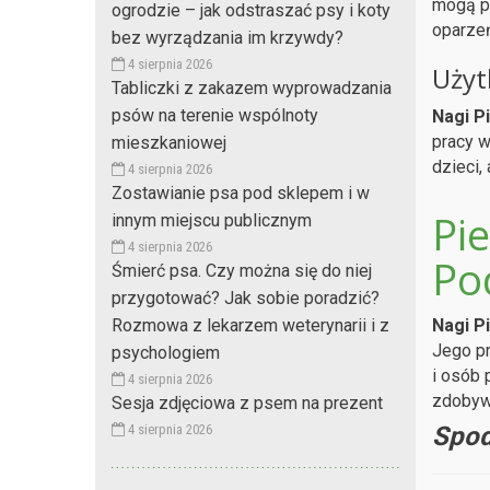
mogą po
ogrodzie – jak odstraszać psy i koty
oparzeń
bez wyrządzania im krzywdy?
4 sierpnia 2026
Użyt
Tabliczki z zakazem wyprowadzania
psów na terenie wspólnoty
Nagi P
pracy w
mieszkaniowej
dzieci,
4 sierpnia 2026
Zostawianie psa pod sklepem i w
Pie
innym miejscu publicznym
4 sierpnia 2026
Po
Śmierć psa. Czy można się do niej
przygotować? Jak sobie poradzić?
Nagi P
Rozmowa z lekarzem weterynarii i z
Jego pr
psychologiem
i osób 
4 sierpnia 2026
zdobywa
Sesja zdjęciowa z psem na prezent
Spod
4 sierpnia 2026