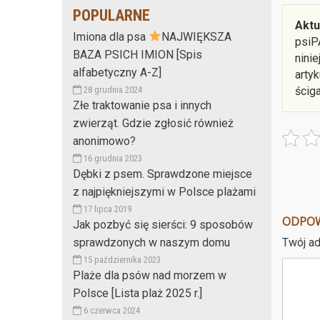
POPULARNE
Aktu
Imiona dla psa
NAJWIĘKSZA
psiP
BAZA PSICH IMION [Spis
nini
alfabetyczny A-Z]
arty
ścig
28 grudnia 2024
Złe traktowanie psa i innych
zwierząt. Gdzie zgłosić również
anonimowo?
16 grudnia 2023
Dębki z psem. Sprawdzone miejsce
z najpiękniejszymi w Polsce plażami
17 lipca 2019
ODPO
Jak pozbyć się sierści: 9 sposobów
Twój ad
sprawdzonych w naszym domu
15 października 2023
Plaże dla psów nad morzem w
Polsce [Lista plaż 2025 r.]
6 czerwca 2024