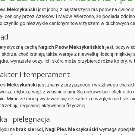
ies Meksykański
jest jedną z najstarszych ras psów na świecie
ył ceniony przez Azteków i Majów. Wierzono, że posiada zdoln
co czyniło go niezwykle cenionym towarzyszem w duchowych ce
ląd
terystyczną cechą
Nagich Psów Meksykańskich
jest, oczywiści
j skórze, choć istnieją także wersje z niewielką ilością miękkiej
dre, wyraziste oczy. Ich skóra może przybierać różne kolory, w 
akter i temperament
ies Meksykański
jest znany z przyjaznego i wrażliwego charakt
 tworzą głęboką więź z właścicielami. Są ciekawskie i chętne do
iu. Mimo że mogą wydawać się delikatne ze względu na brak sie
otrzebują regularnej aktywności fizycznej.
ka i pielęgnacja
lędu na
brak sierści,
Nagi Pies Meksykański
wymaga specjalnej