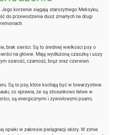
. Jego korzenie sięgają starożytnego Meksyku,
ość do przewodzenia dusz zmarłych na drugi
remoniach.
e, brak sierści. Są to średniej wielkości psy o
 sierści na głowie. Mają wydłużoną czaszkę i uszy
tym szarość, czarność, brąz oraz czerwień.
eru. Są to psy, które kochają być w towarzystwie
 nauki, co sprawia, że są stosunkowo łatwe w
rści, są energicznymi i żywiołowymi psami,
 opieki w zakresie pielęgnacji skóry. W zimie