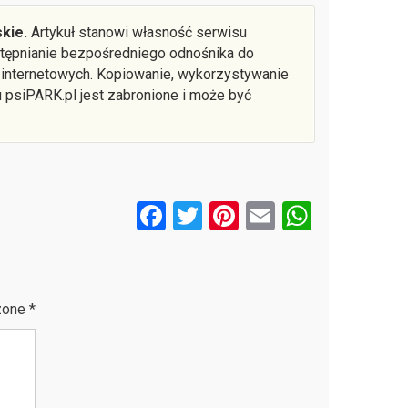
kie.
Artykuł stanowi własność serwisu
ostępnianie bezpośredniego odnośnika do
 internetowych. Kopiowanie, wykorzystywanie
u psiPARK.pl jest zabronione i może być
F
T
Pi
E
W
a
wi
nt
m
h
ce
tt
er
ail
at
b
er
es
s
zone
*
o
t
A
o
p
k
p