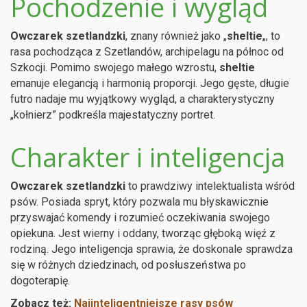
Pochodzenie i wygląd
Owczarek szetlandzki
, znany również jako „
sheltie
„, to
rasa pochodząca z Szetlandów, archipelagu na północ od
Szkocji. Pomimo swojego małego wzrostu,
sheltie
emanuje elegancją i harmonią proporcji. Jego gęste, długie
futro nadaje mu wyjątkowy wygląd, a charakterystyczny
„kołnierz” podkreśla majestatyczny portret.
Charakter i inteligencja
Owczarek szetlandzki
to prawdziwy intelektualista wśród
psów. Posiada spryt, który pozwala mu błyskawicznie
przyswajać komendy i rozumieć oczekiwania swojego
opiekuna. Jest wierny i oddany, tworząc głęboką więź z
rodziną. Jego inteligencja sprawia, że doskonale sprawdza
się w różnych dziedzinach, od posłuszeństwa po
dogoterapię.
Zobacz też:
Najinteligentniejsze rasy psów