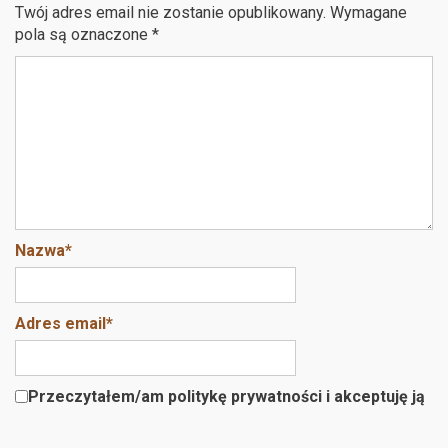
b
er
es
Twój adres email nie zostanie opublikowany.
Wymagane
o
t
pola są oznaczone
*
o
k
Nazwa
*
Adres email
*
Przeczytałem/am politykę prywatności i akceptuję ją