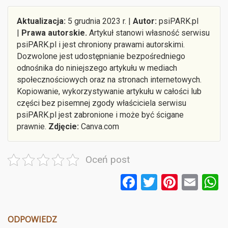
Aktualizacja:
5 grudnia 2023 r. |
Autor:
psiPARK.pl
|
Prawa autorskie.
Artykuł stanowi własność serwisu
psiPARK.pl i jest chroniony prawami autorskimi.
Dozwolone jest udostępnianie bezpośredniego
odnośnika do niniejszego artykułu w mediach
społecznościowych oraz na stronach internetowych.
Kopiowanie, wykorzystywanie artykułu w całości lub
części bez pisemnej zgody właściciela serwisu
psiPARK.pl jest zabronione i może być ścigane
prawnie.
Zdjęcie:
Canva.com
Oceń post
F
T
Pi
E
a
wi
nt
m
ce
tt
er
ail
a
ODPOWIEDZ