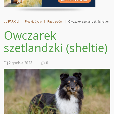
psiPARK.pl
|
Pieskie życie
|
Rasy psów
|
Owczarek szetlandzki (sheltie)
Owczarek
szetlandzki (sheltie)
2 grudnia 2023
0