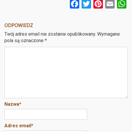
F
T
Pi
E
a
wi
nt
m
ce
tt
er
ail
a
ODPOWIEDZ
b
er
es
Twój adres email nie zostanie opublikowany.
Wymagane
o
t
pola są oznaczone
*
o
k
Nazwa
*
Adres email
*