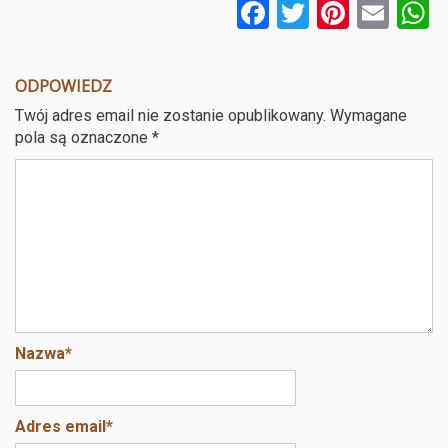
F
T
Pi
E
a
wi
nt
m
ce
tt
er
ail
a
ODPOWIEDZ
b
er
es
Twój adres email nie zostanie opublikowany.
Wymagane
o
t
pola są oznaczone
*
o
k
Nazwa
*
Adres email
*