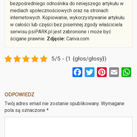
bezpośredniego odnośnika do niniejszego artykułu w
mediach społecznościowych oraz na stronach
internetowych. Kopiowanie, wykorzystywanie artykułu
w całości lub części bez pisemnej zgody właściciela
serwisu psiPARK.pl jest zabronione i może być
ścigane prawnie.
Zdjęcie:
Canva.com
5/5 - (1 {głos/głosy})
F
T
Pi
E
a
wi
nt
m
ce
tt
er
ail
a
ODPOWIEDZ
b
er
es
Twój adres email nie zostanie opublikowany.
Wymagane
o
t
pola są oznaczone
*
o
k