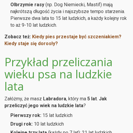
Olbrzymie rasy
(np. Dog Niemiecki, Mastif) mają
najkrótszą długość życia i najszybsze tempo starzenia.
Pierwsze dwa lata to 15 lat ludzkich, a każdy kolejny rok
to aż 9-10 lat ludzkich.
Zobacz też:
Kiedy pies przestaje być szczeniakiem?
Kiedy staje się dorosły?
Przykład przeliczania
wieku psa na ludzkie
lata
Załóżmy, że masz
Labradora
, który ma
5 lat
.
Jak
przeliczyć jego wiek na ludzkie lata
?
Pierwszy rok:
15 lat ludzkich
Drugi rok:
10 lat ludzkich
Kolejne trzy lata
(każdy po 7 lat): 21 lat ludzkich