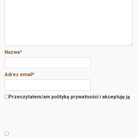
k
Nazwa
*
Adres email
*
Przeczytałem/am politykę prywatności i akceptuję ją