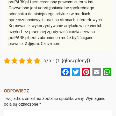
psiPARK.pl i jest chroniony prawami autorskimi.
Dozwolone jest udostępnianie bezpośredniego
odnośnika do niniejszego artykułu w mediach
społecznościowych oraz na stronach internetowych.
Kopiowanie, wykorzystywanie artykułu w całości lub
części bez pisemnej zgody właściciela serwisu
psiPARK.pl jest zabronione i może być ścigane
prawnie.
Zdjęcia:
Canva.com
5/5 - (1 {głos/głosy})
F
T
Pi
E
a
wi
nt
m
ce
tt
er
ail
a
ODPOWIEDZ
b
er
es
Twój adres email nie zostanie opublikowany.
Wymagane
o
t
pola są oznaczone
*
o