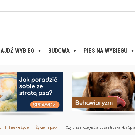
AJDŹ WYBIEG
BUDOWA
PIES NA WYBIEGU
pl
|
Pieskie życie
|
Żywienie psów
|
Czy pies może jeść arbuza i truskawki? Sp