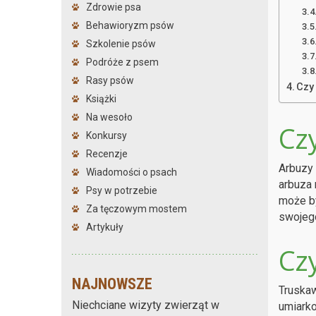
Zdrowie psa
Behawioryzm psów
Szkolenie psów
Podróże z psem
Rasy psów
Czy
Książki
Na wesoło
Cz
Konkursy
Recenzje
Arbuzy 
Wiadomości o psach
arbuza 
Psy w potrzebie
może by
Za tęczowym mostem
swojeg
Artykuły
Cz
NAJNOWSZE
Truskaw
Niechciane wizyty zwierząt w
umiarko