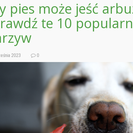
y pies może jeść arbu
rawdź te 10 popular
rzyw
eśnia 2023
0