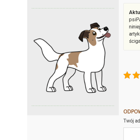
Aktu
psiP
nini
arty
ścig
ODPO
Twój ad