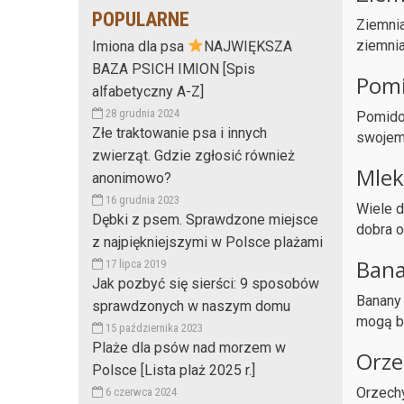
POPULARNE
Ziemnia
ziemnia
Imiona dla psa
NAJWIĘKSZA
BAZA PSICH IMION [Spis
Pomi
alfabetyczny A-Z]
28 grudnia 2024
Pomidor
Złe traktowanie psa i innych
swojem
zwierząt. Gdzie zgłosić również
Mle
anonimowo?
16 grudnia 2023
Wiele d
Dębki z psem. Sprawdzone miejsce
dobra o
z najpiękniejszymi w Polsce plażami
Ban
17 lipca 2019
Jak pozbyć się sierści: 9 sposobów
Banany 
sprawdzonych w naszym domu
mogą b
15 października 2023
Plaże dla psów nad morzem w
Orze
Polsce [Lista plaż 2025 r.]
Orzechy
6 czerwca 2024