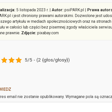
alizacja:
5 listopada 2023 r. |
Autor:
psiPARK.pl |
Prawa autors
ARK.pl i jest chroniony prawami autorskimi. Dozwolone jest ud
ejszego artykułu w mediach społecznościowych oraz na stronach
kułu w całości lub części bez pisemnej zgody właściciela serwis
ane prawnie.
Zdjęcie:
pixabay.com
5/5 - (2 {głos/głosy})
WIEDZ
res email nie zostanie opublikowany.
Wymagane pola są oznac