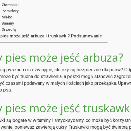
Ziemniaki
Pomidory
Mleko
Banany
Orzechy
 pies może jeść arbuza i truskawki? Podsumowanie
y pies może jeść arbuza?
są pyszne i orzeźwiające, ale czy są bezpieczne dla psów? Od
może być trudna do strawienia, a pestki mogą stanowić zagroże
ć czasami podawany w małych ilościach jako przekąska. Upewnij 
o psa.
y pies może jeść truskawk
ki są bogate w witaminy i antyoksydanty, co może być korzystn
wanie, ponieważ zawierają cukry. Truskawki mogą być świetną p