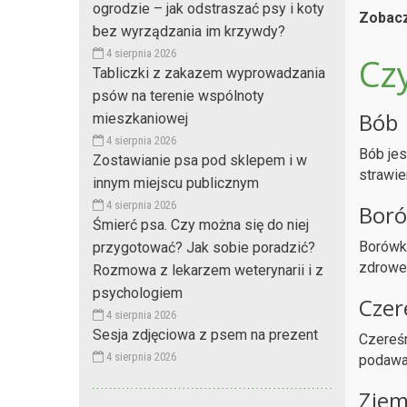
ogrodzie – jak odstraszać psy i koty
Zobacz
bez wyrządzania im krzywdy?
4 sierpnia 2026
Czy
Tabliczki z zakazem wyprowadzania
psów na terenie wspólnoty
Bób
mieszkaniowej
4 sierpnia 2026
Bób jes
Zostawianie psa pod sklepem i w
strawie
innym miejscu publicznym
4 sierpnia 2026
Boró
Śmierć psa. Czy można się do niej
Borówki
przygotować? Jak sobie poradzić?
zdrowe
Rozmowa z lekarzem weterynarii i z
psychologiem
Czer
4 sierpnia 2026
Sesja zdjęciowa z psem na prezent
Czereśn
4 sierpnia 2026
podawa
Ziem