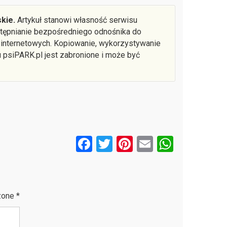
kie.
Artykuł stanowi własność serwisu
ostępnianie bezpośredniego odnośnika do
 internetowych. Kopiowanie, wykorzystywanie
u psiPARK.pl jest zabronione i może być
F
T
Pi
E
W
a
wi
nt
m
h
ce
tt
er
ail
at
b
er
es
s
zone
*
o
t
A
o
p