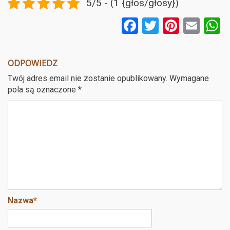
5/5 - (1 {głos/głosy})
F
T
Pi
E
a
wi
nt
m
ce
tt
er
ail
a
ODPOWIEDZ
b
er
es
Twój adres email nie zostanie opublikowany.
Wymagane
o
t
pola są oznaczone
*
o
k
Nazwa
*