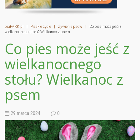
psiPARK.pl
|
Pieskie życie
|
Żywienie psów
|
Co pies może jeść z
wielkanocnego stołu? Wielkanoc z psem
Co pies może jeść z
wielkanocnego
stołu? Wielkanoc z
psem
29 marca 2024
0