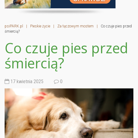
psiPARK.pl
|
Pieskie życie
|
Za tęczowym mostem
|
Co czuje pies przed
śmiercią?
Co czuje pies przed
śmiercią?
17 kwietnia 2025
0