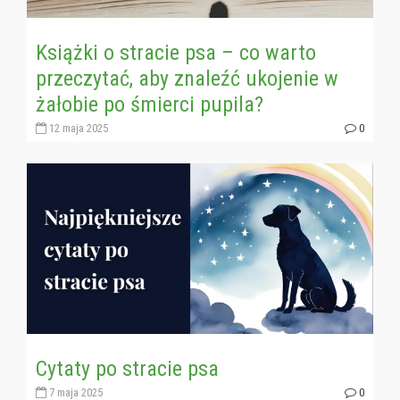
Książki o stracie psa – co warto
przeczytać, aby znaleźć ukojenie w
żałobie po śmierci pupila?
12 maja 2025
0
Cytaty po stracie psa
7 maja 2025
0