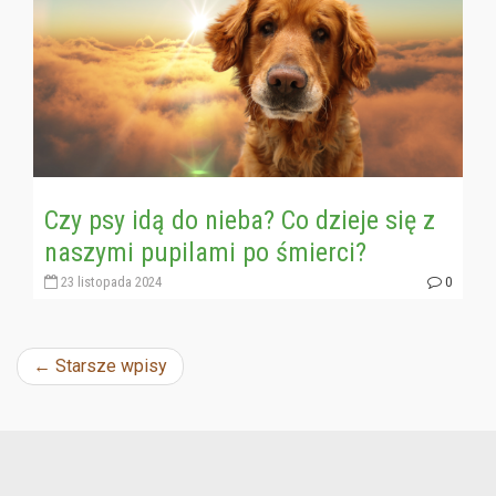
Czy psy idą do nieba? Co dzieje się z
naszymi pupilami po śmierci?
23 listopada 2024
0
Nawigacja
←
Starsze wpisy
wpisu