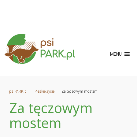
MENU
psiPARK.pl
|
Pieskie życie
|
Za tęczowym mostem
Za tęczowym
mostem