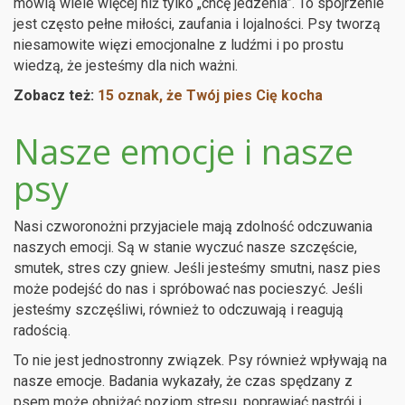
mówią wiele więcej niż tylko „chcę jedzenia”. To spojrzenie
jest często pełne miłości, zaufania i lojalności. Psy tworzą
niesamowite więzi emocjonalne z ludźmi i po prostu
wiedzą, że jesteśmy dla nich ważni.
Zobacz też:
15 oznak, że Twój pies Cię kocha
Nasze emocje i nasze
psy
Nasi czworonożni przyjaciele mają zdolność odczuwania
naszych emocji. Są w stanie wyczuć nasze szczęście,
smutek, stres czy gniew. Jeśli jesteśmy smutni, nasz pies
może podejść do nas i spróbować nas pocieszyć. Jeśli
jesteśmy szczęśliwi, również to odczuwają i reagują
radością.
To nie jest jednostronny związek. Psy również wpływają na
nasze emocje. Badania wykazały, że czas spędzany z
psem może obniżać poziom stresu, poprawiać nastrój i