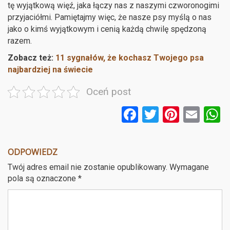
tę wyjątkową więź, jaka łączy nas z naszymi czworonogimi
przyjaciółmi. Pamiętajmy więc, że nasze psy myślą o nas
jako o kimś wyjątkowym i cenią każdą chwilę spędzoną
razem.
Zobacz też:
11 sygnałów, że kochasz Twojego psa
najbardziej na świecie
Oceń post
F
T
Pi
E
a
wi
nt
m
ce
tt
er
ail
a
ODPOWIEDZ
b
er
es
Twój adres email nie zostanie opublikowany.
Wymagane
o
t
pola są oznaczone
*
o
k