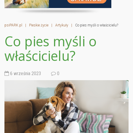
psiPARK.pl
|
Pieskie życie
|
Artykuły
|
Co pies myśli o właścicielu?
Co pies myśli o
właścicielu?
6 września 2023
0