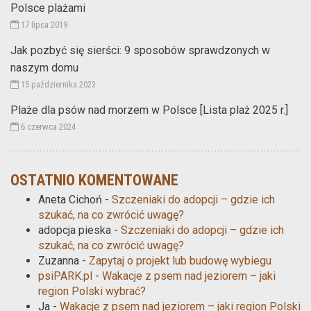
Polsce plażami
17 lipca 2019
Jak pozbyć się sierści: 9 sposobów sprawdzonych w
naszym domu
15 października 2023
Plaże dla psów nad morzem w Polsce [Lista plaż 2025 r.]
6 czerwca 2024
OSTATNIO KOMENTOWANE
Aneta Cichoń
-
Szczeniaki do adopcji – gdzie ich
szukać, na co zwrócić uwagę?
adopcja pieska
-
Szczeniaki do adopcji – gdzie ich
szukać, na co zwrócić uwagę?
Zuzanna
-
Zapytaj o projekt lub budowę wybiegu
psiPARK.pl
-
Wakacje z psem nad jeziorem – jaki
region Polski wybrać?
Ja
-
Wakacje z psem nad jeziorem – jaki region Polski