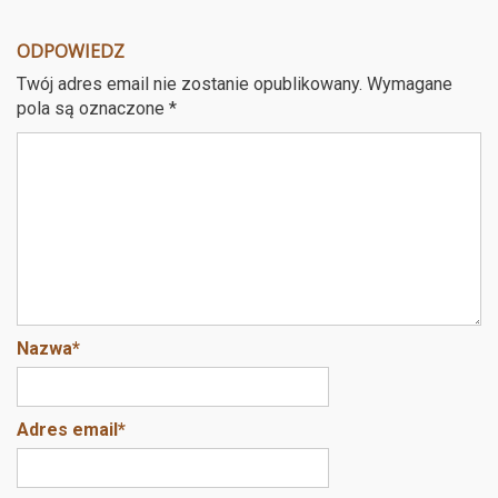
a
wi
nt
m
ce
tt
er
ail
a
ODPOWIEDZ
b
er
es
Twój adres email nie zostanie opublikowany.
Wymagane
o
t
pola są oznaczone
*
o
k
Nazwa
*
Adres email
*