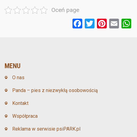
Oceń page
F
T
Pi
E
a
wi
nt
m
ce
tt
er
ail
a
b
er
es
o
t
MENU
o
O nas
k
Panda – pies z niezwykłą osobowością
Kontakt
Współpraca
Reklama w serwisie psiPARK.pl