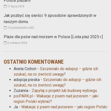
Polsce plażami
17 lipca 2019
Jak pozbyć się sierści: 9 sposobów sprawdzonych w
naszym domu
15 października 2023
Plaże dla psów nad morzem w Polsce [Lista plaż 2025 r.]
6 czerwca 2024
OSTATNIO KOMENTOWANE
Aneta Cichoń
-
Szczeniaki do adopcji – gdzie ich
szukać, na co zwrócić uwagę?
adopcja pieska
-
Szczeniaki do adopcji – gdzie ich
szukać, na co zwrócić uwagę?
Zuzanna
-
Zapytaj o projekt lub budowę wybiegu
psiPARK.pl
-
Wakacje z psem nad jeziorem – jaki
region Polski wybrać?
Ja
-
Wakacje z psem nad jeziorem – jaki region Polski