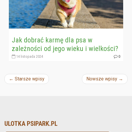
Jak dobrać karmę dla psa w
zależności od jego wieku i wielkości?
14 listopada 2024
0
Nawigacja
←
Starsze wpisy
Nowsze wpisy
→
wpisu
ULOTKA PSIPARK.PL