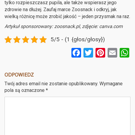
tylko rozpieszczasz pupila, ale także wspierasz jego
zdrowie na dłużej. Zaufaj marce Zoosnack i odkryj, jak
wielką różnicę może zrobić jakość – jeden przysmak na raz.
Artykuł sponsorowany: zoosnack.pl, zdjęcie: canva.com
5/5 - (1 {głos/głosy})
F
T
Pi
E
a
wi
nt
m
ce
tt
er
ail
a
ODPOWIEDZ
b
er
es
Twój adres email nie zostanie opublikowany.
Wymagane
o
t
pola są oznaczone
*
o
k