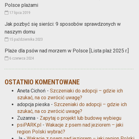
Polsce plażami
17 lipca 2019
Jak pozbyć się sierści: 9 sposobów sprawdzonych w
naszym domu
15 października 2023
Plaże dla psów nad morzem w Polsce [Lista plaż 2025 r.]
6 czerwca 2024
OSTATNIO KOMENTOWANE
Aneta Cichoń
-
Szczeniaki do adopcji – gdzie ich
szukać, na co zwrócić uwagę?
adopcja pieska
-
Szczeniaki do adopcji – gdzie ich
szukać, na co zwrócić uwagę?
Zuzanna
-
Zapytaj o projekt lub budowę wybiegu
psiPARK.pl
-
Wakacje z psem nad jeziorem – jaki
region Polski wybrać?
Ja
-
Wakacje z psem nad jeziorem – jaki region Polski