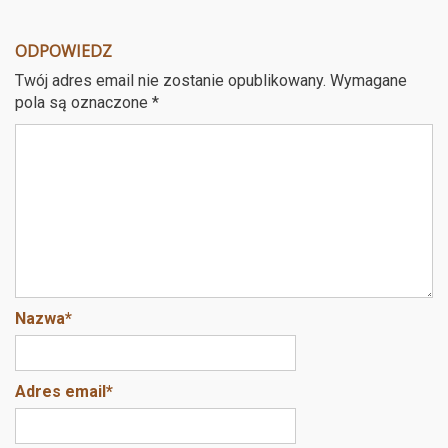
a
wi
nt
m
ce
tt
er
ail
a
ODPOWIEDZ
b
er
es
Twój adres email nie zostanie opublikowany.
Wymagane
o
t
pola są oznaczone
*
o
k
Nazwa
*
Adres email
*