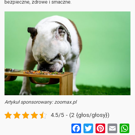
bezpieczne, zdrowe i smaczne.
Artykuł sponsorowany: zoomax.pl
4.5/5 - (2 {głos/głosy})
F
T
Pi
E