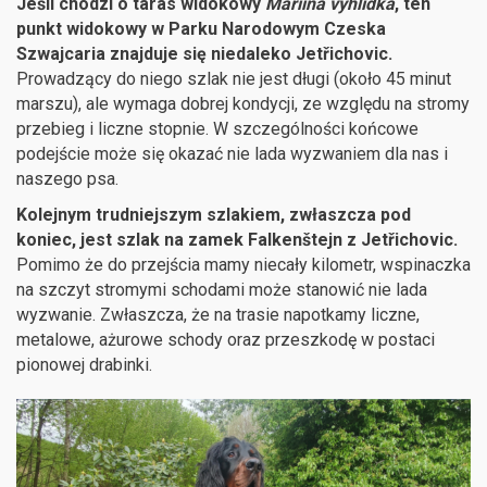
Jeśli chodzi o taras widokowy
Mariina vyhlídka
, ten
punkt widokowy w Parku Narodowym Czeska
Szwajcaria znajduje się niedaleko Jetřichovic.
Prowadzący do niego szlak nie jest długi (około 45 minut
marszu), ale wymaga dobrej kondycji, ze względu na stromy
przebieg i liczne stopnie. W szczególności końcowe
podejście może się okazać nie lada wyzwaniem dla nas i
naszego psa.
Kolejnym trudniejszym szlakiem, zwłaszcza pod
koniec, jest szlak na zamek Falkenštejn z Jetřichovic.
Pomimo że do przejścia mamy niecały kilometr, wspinaczka
na szczyt stromymi schodami może stanowić nie lada
wyzwanie. Zwłaszcza, że na trasie napotkamy liczne,
metalowe, ażurowe schody oraz przeszkodę w postaci
pionowej drabinki.