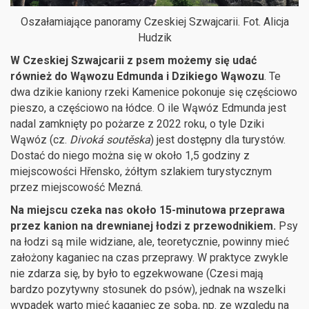
Oszałamiające panoramy Czeskiej Szwajcarii. Fot. Alicja
Hudzik
W Czeskiej Szwajcarii z psem możemy się udać
również do Wąwozu Edmunda i Dzikiego Wąwozu
. Te
dwa dzikie kaniony rzeki Kamenice pokonuje się częściowo
pieszo, a częściowo na łódce. O ile Wąwóz Edmunda jest
nadal zamknięty po pożarze z 2022 roku, o tyle Dziki
Wąwóz (cz.
Divoká soutěska
) jest dostępny dla turystów.
Dostać do niego można się w około 1,5 godziny z
miejscowości Hřensko, żółtym szlakiem turystycznym
przez miejscowość Mezná.
Na miejscu czeka nas około 15-minutowa przeprawa
przez kanion na drewnianej łodzi z przewodnikiem.
Psy
na łodzi są mile widziane, ale, teoretycznie, powinny mieć
założony kaganiec na czas przeprawy. W praktyce zwykle
nie zdarza się, by było to egzekwowane (Czesi mają
bardzo pozytywny stosunek do psów), jednak na wszelki
wypadek warto mieć kaganiec ze sobą, np. ze względu na