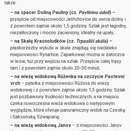
także:
– na spacer Doliną Pauliny (cz.
Pavlínino údolí
)
–
przejście od miejscowości Jetřichovice do serca doliny i
z powrotem zajmie około 1,5 godziny. Szlak jest łagodny,
niezatłoczony i mocno zacieniony, idealny na upały;
– na Skałę Krasnoludków (cz.
Trpasličí skála
) –
płaskorzeźby wykute w skale znajdują się niedaleko
miejscowości Rynartice. Zaparkować można w zatoczce
w lesie, tuż przy wejściu na szlak. Przejście całej trasy
tam i z powrotem zajmie około 20-30 minut;
– na wieżę widokową Růženka na szczycie Pastevní
vrch
– pętelka z miejscowości Růžova do wieży
widokowej i z powrotem zajmie około 1,5 godziny. Szlak
jest pozbawiony trudności technicznych, a na miejscu
czeka nowoczesna wieża widokowa o nietypowym
wyglądzie, która oferuje panoramiczny widok na Czeską
i Saksońską Szwajcarię;
– na wieżę widokową Janov
– z miejscowości Janov