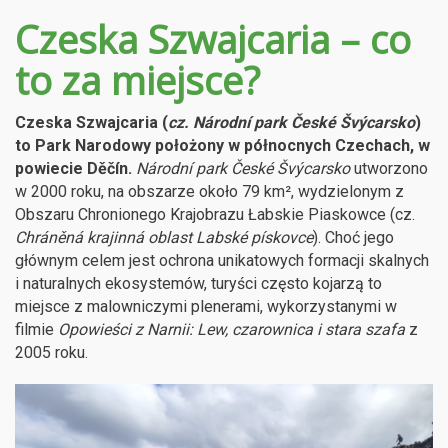
Czeska Szwajcaria – co
to za miejsce?
Czeska Szwajcaria (
cz. Národní park České Švýcarsko
)
to Park Narodowy położony w północnych Czechach, w
powiecie Děčín.
Národní park České Švýcarsko
utworzono
w 2000 roku, na obszarze około 79 km², wydzielonym z
Obszaru Chronionego Krajobrazu Łabskie Piaskowce (cz.
Chráněná krajinná oblast Labské pískovce
). Choć jego
głównym celem jest ochrona unikatowych formacji skalnych
i naturalnych ekosystemów, turyści często kojarzą to
miejsce z malowniczymi plenerami, wykorzystanymi w
filmie
Opowieści z Narnii: Lew, czarownica i stara szafa
z
2005 roku.