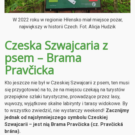
W 2022 roku w regionie Hřensko miał miejsce pożar,
największy w historii Czech. Fot. Alicja Hudzik
Czeska Szwajcaria z
psem – Brama
Pravčicka
Kto jeszcze nie był w Czeskiej Szwajcarii z psem, ten musi
się przygotować na to, że na miejscu czekają na turystów
przepiękne szlaki turystyczne, prowadzące przez lasy,
wąwozy, wyjątkowe skalne labirynty i tarasy widokowe. By
to wszystko zwiedzić, nie wystarczy weekend!
Zacznijmy
jednak od najsłynniejszego symbolu Czeskiej
Szwajcarii – jest nią Brama Pravčicka (cz. Pravčická
brána).