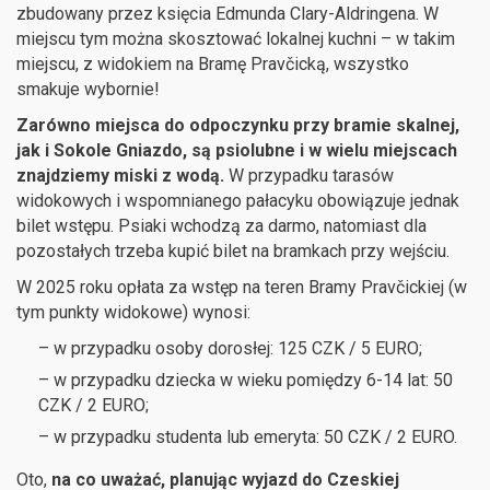
zbudowany przez księcia Edmunda Clary-Aldringena. W
miejscu tym można skosztować lokalnej kuchni – w takim
miejscu, z widokiem na Bramę Pravčicką, wszystko
smakuje wybornie!
Zarówno miejsca do odpoczynku przy bramie skalnej,
jak i Sokole Gniazdo, są psiolubne i w wielu miejscach
znajdziemy miski z wodą.
W przypadku tarasów
widokowych i wspomnianego pałacyku obowiązuje jednak
bilet wstępu. Psiaki wchodzą za darmo, natomiast dla
pozostałych trzeba kupić bilet na bramkach przy wejściu.
W 2025 roku opłata za wstęp na teren Bramy Pravčickiej (w
tym punkty widokowe) wynosi:
– w przypadku osoby dorosłej: 125 CZK / 5 EURO;
– w przypadku dziecka w wieku pomiędzy 6-14 lat: 50
CZK / 2 EURO;
– w przypadku studenta lub emeryta: 50 CZK / 2 EURO.
Oto,
na co uważać, planując wyjazd do Czeskiej