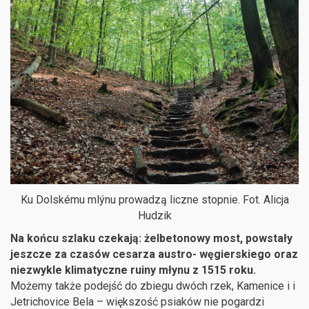
Ku Dolskému mlýnu prowadzą liczne stopnie. Fot. Alicja
Hudzik
Na końcu szlaku czekają: żelbetonowy most, powstały
jeszcze za czasów cesarza austro- węgierskiego oraz
niezwykle klimatyczne ruiny młynu z 1515 roku.
Możemy także podejść do zbiegu dwóch rzek, Kamenice i i
Jetrichovice Bela – większość psiaków nie pogardzi