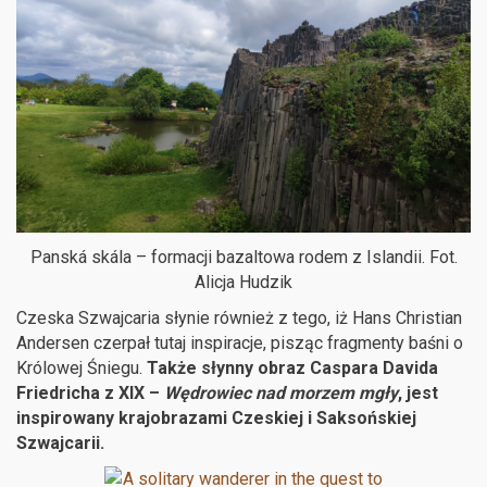
Panská skála – formacji bazaltowa rodem z Islandii. Fot.
Alicja Hudzik
Czeska Szwajcaria słynie również z tego, iż Hans Christian
Andersen czerpał tutaj inspiracje, pisząc fragmenty baśni o
Królowej Śniegu.
Także słynny obraz Caspara Davida
Friedricha z XIX –
Wędrowiec nad morzem mgły
, jest
inspirowany krajobrazami Czeskiej i Saksońskiej
Szwajcarii.