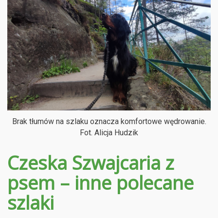
Brak tłumów na szlaku oznacza komfortowe wędrowanie.
Fot. Alicja Hudzik
Czeska Szwajcaria z
psem – inne polecane
szlaki