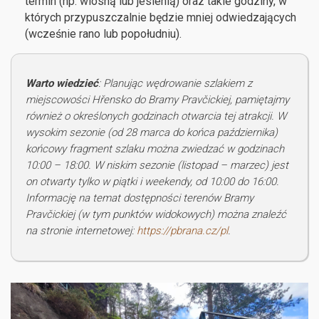
termin (np. wiosną lub jesienią) oraz takie godziny, w
których przypuszczalnie będzie mniej odwiedzających
(wcześnie rano lub popołudniu).
Warto wiedzieć
: Planując wędrowanie szlakiem z
miejscowości Hřensko do Bramy Pravčickiej, pamiętajmy
również o określonych godzinach otwarcia tej atrakcji. W
wysokim sezonie (od 28 marca do końca października)
końcowy fragment szlaku można zwiedzać w godzinach
10:00 – 18:00. W niskim sezonie (listopad – marzec) jest
on otwarty tylko w piątki i weekendy, od 10:00 do 16:00.
Informację na temat dostępności terenów Bramy
Pravčickiej (w tym punktów widokowych) można znaleźć
na stronie internetowej:
https://pbrana.cz/pl
.