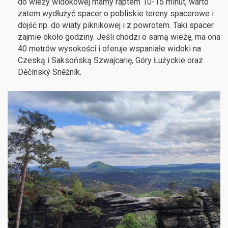
do wieży widokowej mamy raptem 10-15 minut, warto
zatem wydłużyć spacer o pobliskie tereny spacerowe i
dojść np. do wiaty piknikowej i z powrotem. Taki spacer
zajmie około godziny. Jeśli chodzi o samą wieżę, ma ona
40 metrów wysokości i oferuje wspaniałe widoki na
Czeską i Saksońską Szwajcarię, Góry Łużyckie oraz
Děčínský Sněžník.