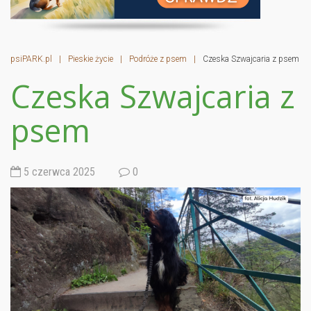
psiPARK.pl
|
Pieskie życie
|
Podróże z psem
|
Czeska Szwajcaria z psem
Czeska Szwajcaria z
psem
5 czerwca 2025
0