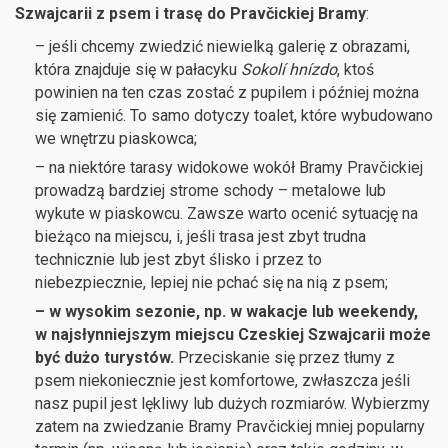
Szwajcarii z psem i trasę do Pravčickiej Bramy
:
– jeśli chcemy zwiedzić niewielką galerię z obrazami,
która znajduje się w pałacyku
Sokolí hnízdo
, ktoś
powinien na ten czas zostać z pupilem i później można
się zamienić. To samo dotyczy toalet, które wybudowano
we wnętrzu piaskowca;
– na niektóre tarasy widokowe wokół Bramy Pravčickiej
prowadzą bardziej strome schody – metalowe lub
wykute w piaskowcu. Zawsze warto ocenić sytuację na
bieżąco na miejscu, i, jeśli trasa jest zbyt trudna
technicznie lub jest zbyt ślisko i przez to
niebezpiecznie, lepiej nie pchać się na nią z psem;
– w wysokim sezonie, np. w wakacje lub weekendy,
w najsłynniejszym miejscu Czeskiej Szwajcarii może
być dużo turystów.
Przeciskanie się przez tłumy z
psem niekoniecznie jest komfortowe, zwłaszcza jeśli
nasz pupil jest lękliwy lub dużych rozmiarów. Wybierzmy
zatem na zwiedzanie Bramy Pravčickiej mniej popularny