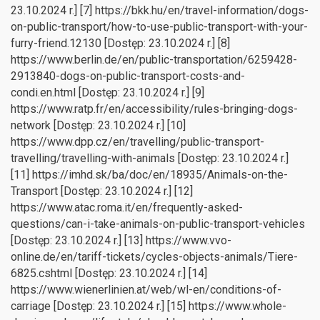
23.10.2024 r.] [7] https://bkk.hu/en/travel-information/dogs-
on-public-transport/how-to-use-public-transport-with-your-
furry-friend.12130 [Dostęp: 23.10.2024 r.] [8]
https://www.berlin.de/en/public-transportation/6259428-
2913840-dogs-on-public-transport-costs-and-
condi.en.html [Dostęp: 23.10.2024 r.] [9]
https://www.ratp.fr/en/accessibility/rules-bringing-dogs-
network [Dostęp: 23.10.2024 r.] [10]
https://www.dpp.cz/en/travelling/public-transport-
travelling/travelling-with-animals [Dostęp: 23.10.2024 r.]
[11] https://imhd.sk/ba/doc/en/18935/Animals-on-the-
Transport [Dostęp: 23.10.2024 r.] [12]
https://www.atac.roma.it/en/frequently-asked-
questions/can-i-take-animals-on-public-transport-vehicles
[Dostęp: 23.10.2024 r.] [13] https://www.vvo-
online.de/en/tariff-tickets/cycles-objects-animals/Tiere-
6825.cshtml [Dostęp: 23.10.2024 r.] [14]
https://www.wienerlinien.at/web/wl-en/conditions-of-
carriage [Dostęp: 23.10.2024 r.] [15] https://www.whole-