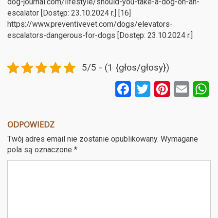
dog-journal.com/lifestyle/should-you-take-a-dog-on-an-
escalator [Dostęp: 23.10.2024 r.] [16]
https://www.preventivevet.com/dogs/elevators-
escalators-dangerous-for-dogs [Dostęp: 23.10.2024 r.]
5/5 - (1 {głos/głosy})
F
T
Pi
E
a
wi
nt
m
ce
tt
er
ail
a
ODPOWIEDZ
b
er
es
Twój adres email nie zostanie opublikowany.
Wymagane
o
t
pola są oznaczone
*
o
k