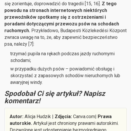
się zorientuje, doprowadzić do tragedii [15, 16].
Z tego
powodu na stronach internetowych niektórych
przewoźników spotkamy się z ostrzeżeniami i
poradami dotyczącymi przewozu psów na schodach
ruchomych.
Przykładowo, Budapesti Közlekedési Központ
zwraca uwagę na to, że, aby zapewnić bezpieczeństwo
psa, należy [7]:
trzymać pupila na rękach podczas jazdy ruchomymi
schodami;
w przypadku dużych psów – powiadomić obsługę i
skorzystać z zapasowych schodów nieruchomych lub
awaryjnej windy.
Spodobał Ci się artykuł? Napisz
komentarz!
Autor:
Alicja Hudzik |
Zdjęcia:
Canva.com|
Prawa
autorskie.
Artykuł jest chroniony prawami autorskimi.
Dozwolone jest udostępnianie bezpośredniego