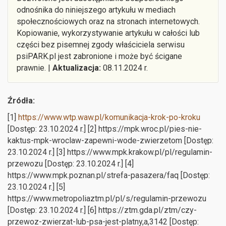
odnośnika do niniejszego artykułu w mediach
społecznościowych oraz na stronach internetowych.
Kopiowanie, wykorzystywanie artykułu w całości lub
części bez pisemnej zgody właściciela serwisu
psiPARK.pl jest zabronione i może być ścigane
prawnie. |
Aktualizacja:
08.11.2024 r.
Źródła:
[1]
https://www.wtp.waw.pl/komunikacja-krok-po-kroku
[Dostęp: 23.10.2024 r.] [2] https://mpk.wroc.pl/pies-nie-
kaktus-mpk-wroclaw-zapewni-wode-zwierzetom [Dostęp:
23.10.2024 r.] [3] https://www.mpk.krakow.pl/pl/regulamin-
przewozu [Dostęp: 23.10.2024 r.] [4]
https://www.mpk.poznan.pl/strefa-pasazera/faq [Dostęp:
23.10.2024 r.] [5]
https://www.metropoliaztm.pl/pl/s/regulamin-przewozu
[Dostęp: 23.10.2024 r.] [6] https://ztm.gda.pl/ztm/czy-
przewoz-zwierzat-lub-psa-jest-platny,a,3142 [Dostęp: