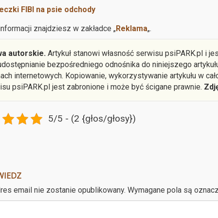
czki FIBI na psie odchody
informacji znajdziesz w zakładce „
Reklama
„.
a autorskie.
Artykuł stanowi własność serwisu psiPARK.pl i je
 udostępnianie bezpośredniego odnośnika do niniejszego artyku
nach internetowych. Kopiowanie, wykorzystywanie artykułu w cał
isu psiPARK.pl jest zabronione i może być ścigane prawnie.
Zdj
5/5 - (2 {głos/głosy})
WIEDZ
res email nie zostanie opublikowany.
Wymagane pola są oznac