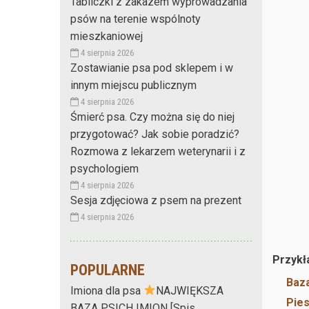
Tabliczki z zakazem wyprowadzania
psów na terenie wspólnoty
mieszkaniowej
4 sierpnia 2026
Zostawianie psa pod sklepem i w
innym miejscu publicznym
4 sierpnia 2026
Śmierć psa. Czy można się do niej
przygotować? Jak sobie poradzić?
Rozmowa z lekarzem weterynarii i z
psychologiem
4 sierpnia 2026
Sesja zdjęciowa z psem na prezent
.
4 sierpnia 2026
Przykł
POPULARNE
Baza
Imiona dla psa
NAJWIĘKSZA
Pies
BAZA PSICH IMION [Spis