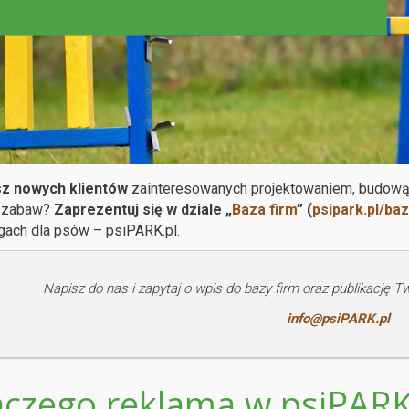
z nowych klientów
zainteresowanych projektowaniem, budową
 zabaw?
Zaprezentuj się w dziale „
Baza firm
” (
psipark.pl/baz
gach dla psów – psiPARK.pl.
Napisz do nas i zapytaj o wpis do bazy firm oraz publikację T
info@psiPARK.pl
aczego reklama w psiPARK