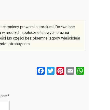
st chroniony prawami autorskimi. Dozwolone
łu w mediach społecznościowych oraz na
ości lub części bez pisemnej zgody właściciela
ęcie:
pixabay.com
F
T
Pi
E
W
a
wi
nt
m
h
ce
tt
er
ail
at
b
er
es
s
zone
*
o
t
A
o
p