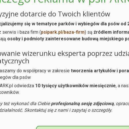
yzyjne dotarcie do Twoich klientów
jalizujemy się w tematyce parków i wybiegów dla psów od 
 serwis i baza firm (
psipark.pl/baza-firm
) są
źródłem informa
ają
osoby i podmioty zainteresowane budową miejskiego p
wanie wizerunku eksperta poprzez udzia
tycznych
aszamy do współpracy w zakresie
tworzenia artykułów i por
egów dla psów
ARK.pl odwiedza
10 tysięcy użytkowników miesięcznie
, a na
kowników.
 też wykonać dla Ciebie
profesjonalną sesję zdjęciową
, oprac
ziałalność. Skontaktuj się z nami i zapytaj o szczegóły.