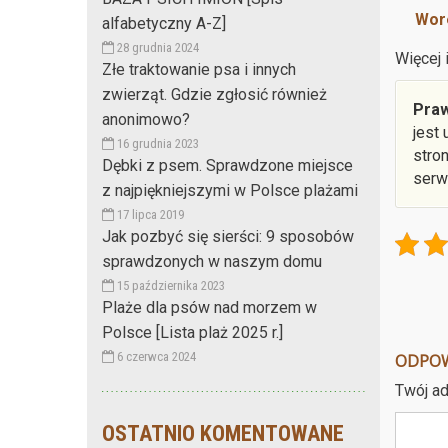
Wore
alfabetyczny A-Z]
28 grudnia 2024
Więcej 
Złe traktowanie psa i innych
zwierząt. Gdzie zgłosić również
Praw
anonimowo?
jest
16 grudnia 2023
stro
Dębki z psem. Sprawdzone miejsce
serw
z najpiękniejszymi w Polsce plażami
17 lipca 2019
Jak pozbyć się sierści: 9 sposobów
sprawdzonych w naszym domu
15 października 2023
Plaże dla psów nad morzem w
Polsce [Lista plaż 2025 r.]
6 czerwca 2024
ODPO
Twój ad
OSTATNIO KOMENTOWANE