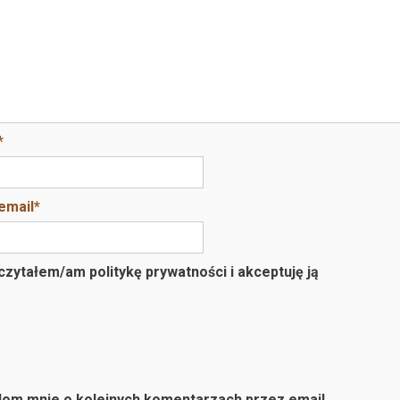
*
email
*
zytałem/am politykę prywatności i akceptuję ją
om mnie o kolejnych komentarzach przez email.