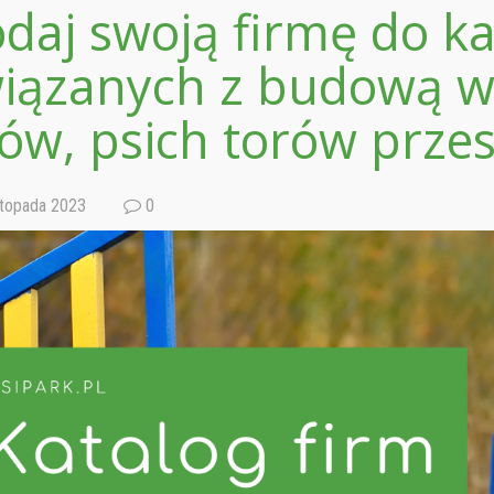
daj swoją firmę do ka
iązanych z budową w
ów, psich torów prze
stopada 2023
0