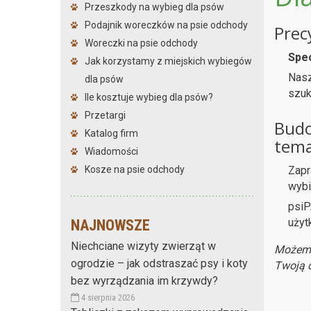
Przeszkody na wybieg dla psów
Podajnik woreczków na psie odchody
Prec
Woreczki na psie odchody
Spec
Jak korzystamy z miejskich wybiegów
Nasz
dla psów
szuk
Ile kosztuje wybieg dla psów?
Przetargi
Budo
Katalog firm
tema
Wiadomości
Zapr
Kosze na psie odchody
wybi
psiP
użyt
NAJNOWSZE
Niechciane wizyty zwierząt w
Możemy
ogrodzie – jak odstraszać psy i koty
Twoją d
bez wyrządzania im krzywdy?
.
4 sierpnia 2026