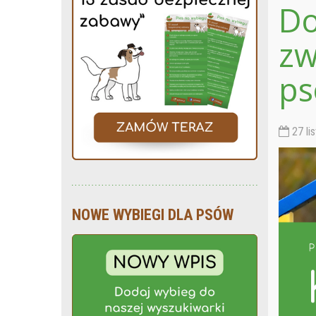
Do
zw
ps
27 li
NOWE WYBIEGI DLA PSÓW