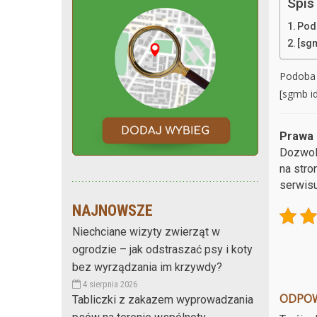
Spis 
Pod
[sg
Podoba 
[sgmb i
Prawa 
Dozwolo
na stro
serwisu
NAJNOWSZE
Niechciane wizyty zwierząt w
ogrodzie – jak odstraszać psy i koty
bez wyrządzania im krzywdy?
4 sierpnia 2026
ODPO
Tabliczki z zakazem wyprowadzania