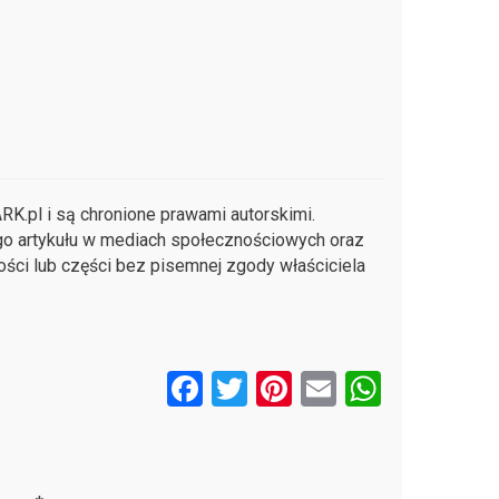
K.pl i są chronione prawami autorskimi.
go artykułu w mediach społecznościowych oraz
ości lub części bez pisemnej zgody właściciela
F
T
Pi
E
W
a
wi
nt
m
h
ce
tt
er
ail
at
b
er
es
s