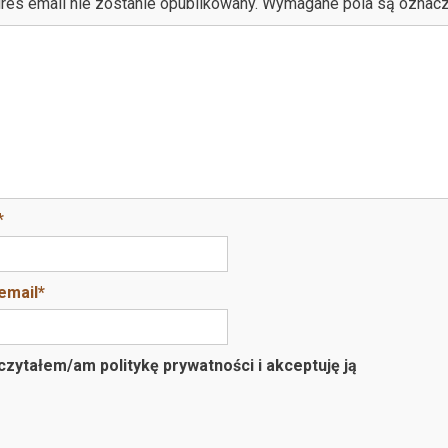
res email nie zostanie opublikowany.
Wymagane pola są oznac
*
email
*
zytałem/am politykę prywatności i akceptuję ją