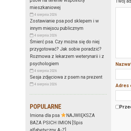
psów na terenie wspólnoty
Twój ad
mieszkaniowej
4 sierpnia 2026
Zostawianie psa pod sklepem i w
innym miejscu publicznym
4 sierpnia 2026
Śmierć psa. Czy można się do niej
przygotować? Jak sobie poradzić?
Rozmowa z lekarzem weterynarii i z
psychologiem
Nazwa
4 sierpnia 2026
Sesja zdjęciowa z psem na prezent
4 sierpnia 2026
Adres 
POPULARNE
Przec
Imiona dla psa
NAJWIĘKSZA
BAZA PSICH IMION [Spis
alfabetyczny A-Z]