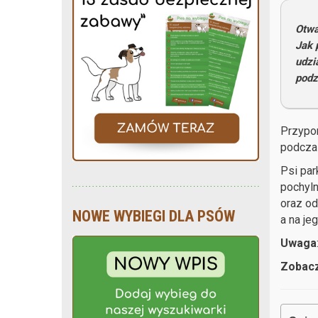
Otwa
Jak 
udzi
podz
Przypom
podcza
Psi par
pochyln
oraz od
NOWE WYBIEGI DLA PSÓW
a na je
Uwaga
Zobacz