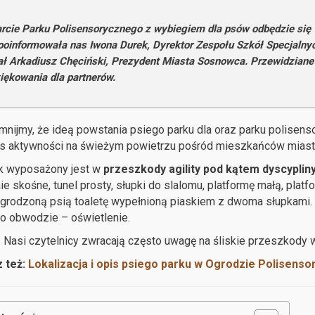
rcie Parku Polisensorycznego z wybiegiem dla psów odbędzie się w
poinformowała nas Iwona Durek, Dyrektor Zespołu Szkół Specjalny
ał Arkadiusz Chęciński,
Prezydent Miasta Sosnowca. Przewidziane 
iękowania dla partnerów.
nijmy, że ideą powstania psiego parku dla oraz parku polisens
s aktywności na świeżym powietrzu pośród mieszkańców miasta
k wyposażony jest w
przeszkody agility pod kątem dyscypliny 
ie skośne, tunel prosty, słupki do slalomu, platformę małą, pl
grodzoną psią toaletę wypełnioną piaskiem z dwoma słupkami. 
go obwodzie – oświetlenie.
: Nasi czytelnicy zwracają często uwagę na śliskie przeszkody 
 też:
Lokalizacja i opis psiego parku w Ogrodzie Polisen