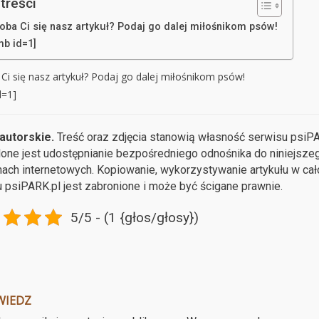
treści
oba Ci się nasz artykuł? Podaj go dalej miłośnikom psów!
mb id=1]
Ci się nasz artykuł? Podaj go dalej miłośnikom psów!
d=1]
autorskie.
Treść oraz zdjęcia stanowią własność serwisu psiPAR
ne jest udostępnianie bezpośredniego odnośnika do niniejsze
nach internetowych. Kopiowanie, wykorzystywanie artykułu w cał
 psiPARK.pl jest zabronione i może być ścigane prawnie.
5/5 - (1 {głos/głosy})
WIEDZ