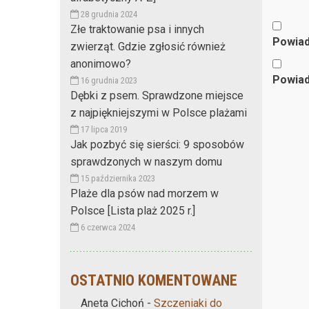
28 grudnia 2024
Złe traktowanie psa i innych
Powiad
zwierząt. Gdzie zgłosić również
anonimowo?
Powiad
16 grudnia 2023
Dębki z psem. Sprawdzone miejsce
z najpiękniejszymi w Polsce plażami
17 lipca 2019
Jak pozbyć się sierści: 9 sposobów
sprawdzonych w naszym domu
15 października 2023
Plaże dla psów nad morzem w
Polsce [Lista plaż 2025 r.]
6 czerwca 2024
OSTATNIO KOMENTOWANE
Aneta Cichoń
-
Szczeniaki do