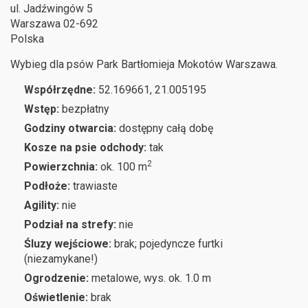
ul. Jadźwingów 5
Warszawa
02-692
Polska
Wybieg dla psów Park Bartłomieja Mokotów Warszawa.
Współrzędne:
52.169661, 21.005195
Wstęp:
bezpłatny
Godziny otwarcia:
dostępny całą dobę
Kosze na psie odchody:
tak
2
Powierzchnia:
ok. 100 m
Podłoże:
trawiaste
Agility:
nie
Podział na strefy:
nie
Śluzy wejściowe:
brak; pojedyncze furtki
(niezamykane!)
Ogrodzenie:
metalowe, wys. ok. 1.0 m
Oświetlenie:
brak