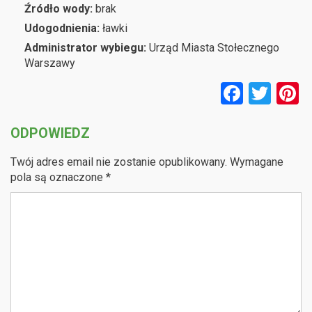
Źródło wody:
brak
Udogodnienia:
ławki
Administrator wybiegu:
Urząd Miasta Stołecznego
Warszawy
F
T
P
a
wi
n
ODPOWIEDZ
ce
tt
e
b
er
e
Twój adres email nie zostanie opublikowany.
Wymagane
o
pola są oznaczone
*
o
k