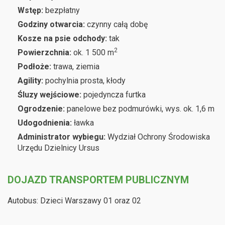
Wstęp:
bezpłatny
Godziny otwarcia:
czynny całą dobę
Kosze na psie odchody:
tak
2
Powierzchnia:
ok. 1 500 m
Podłoże:
trawa, ziemia
Agility:
pochylnia prosta, kłody
Śluzy wejściowe:
pojedyncza furtka
Ogrodzenie:
panelowe bez podmurówki, wys. ok. 1,6 m
Udogodnienia:
ławka
Administrator wybiegu:
Wydział Ochrony Środowiska
Urzędu Dzielnicy Ursus
DOJAZD TRANSPORTEM PUBLICZNYM
Autobus: Dzieci Warszawy 01 oraz 02