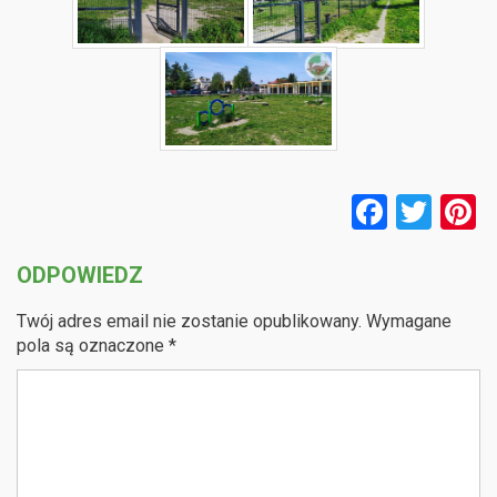
F
T
P
a
wi
n
ODPOWIEDZ
ce
tt
e
b
er
e
Twój adres email nie zostanie opublikowany.
Wymagane
o
pola są oznaczone
*
o
k