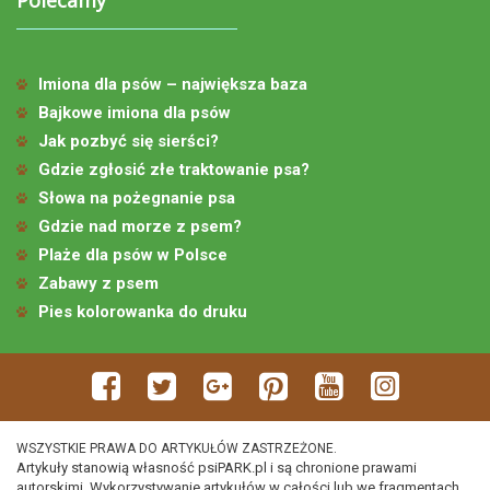
Imiona dla psów – największa baza
Bajkowe imiona dla psów
Jak pozbyć się sierści?
Gdzie zgłosić złe traktowanie psa?
Słowa na pożegnanie psa
Gdzie nad morze z psem?
Plaże dla psów w Polsce
Zabawy z psem
Pies kolorowanka do druku
WSZYSTKIE PRAWA DO ARTYKUŁÓW ZASTRZEŻONE.
Artykuły stanowią własność psiPARK.pl i są chronione prawami
autorskimi. Wykorzystywanie artykułów w całości lub we fragmentach