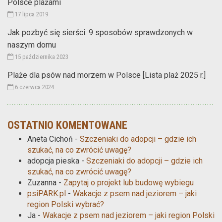
Polsce plażami
17 lipca 2019
Jak pozbyć się sierści: 9 sposobów sprawdzonych w
naszym domu
15 października 2023
Plaże dla psów nad morzem w Polsce [Lista plaż 2025 r.]
6 czerwca 2024
OSTATNIO KOMENTOWANE
Aneta Cichoń
-
Szczeniaki do adopcji – gdzie ich
szukać, na co zwrócić uwagę?
adopcja pieska
-
Szczeniaki do adopcji – gdzie ich
szukać, na co zwrócić uwagę?
Zuzanna
-
Zapytaj o projekt lub budowę wybiegu
psiPARK.pl
-
Wakacje z psem nad jeziorem – jaki
region Polski wybrać?
Ja
-
Wakacje z psem nad jeziorem – jaki region Polski