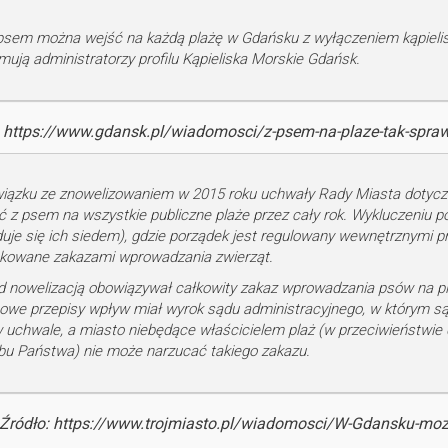
psem można wejść na każdą plażę w Gdańsku z wyłączeniem kąpielisk
rmują administratorzy profilu Kąpieliska Morskie Gdańsk.
: https://www.gdansk.pl/wiadomosci/z-psem-na-plaze-tak-spraw
iązku ze znowelizowaniem w 2015 roku uchwały Rady Miasta dotycz
ć z psem na wszystkie publiczne plaże przez cały rok. Wykluczeniu p
duje się ich siedem), gdzie porządek jest regulowany wewnętrznymi pr
kowane zakazami wprowadzania zwierząt.
d nowelizacją obowiązywał całkowity zakaz wprowadzania psów na p
owe przepisy wpływ miał wyrok sądu administracyjnego, w którym sąd
w uchwale, a miasto niebędące właścicielem plaż (w przeciwieństwie
bu Państwa) nie może narzucać takiego zakazu.
Źródło: https://www.trojmiasto.pl/wiadomosci/W-Gdansku-moz