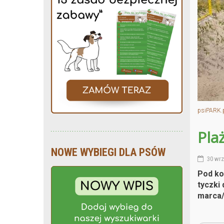
psiPARK.
Pla
NOWE WYBIEGI DLA PSÓW
30 wrz
Pod kon
tyczki
marca/