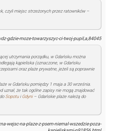
, czyli miejsc strzeżonych przez ratowników –
dz-gdzie-moze-towarzyszyc-ci-twoj-pupil,a,84045
ącej utrzymania porządku, w Gdańsku można
odlegają kąpieliska (oznaczone, w Gdańsku
zepisami oraz plaże prywatne, jeżeli są poprawnie
laże w Gdańsku pomiędzy 1 maja a 30 września.
 uznał, że tak ogólne zapisy nie mogą znajdować
 do
Sopotu
i
Gdyni
– Gdańskie plaże należą do
na-wejsc-na-plaze-z-psem-niemal-wszedzie-poza-
kapieliskami-n91856.html