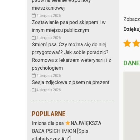
psów na terenie wspólnoty
mieszkaniowej
4 sierpnia 2026
Zobacz 
Zostawianie psa pod sklepem i w
Dzięku
innym miejscu publicznym
4 sierpnia 2026
Śmierć psa. Czy można się do niej
przygotować? Jak sobie poradzić?
Rozmowa z lekarzem weterynarii i z
DANE
psychologiem
4 sierpnia 2026
Sesja zdjęciowa z psem na prezent
4 sierpnia 2026
POPULARNE
Imiona dla psa
NAJWIĘKSZA
BAZA PSICH IMION [Spis
alfabetyczny A-Z]