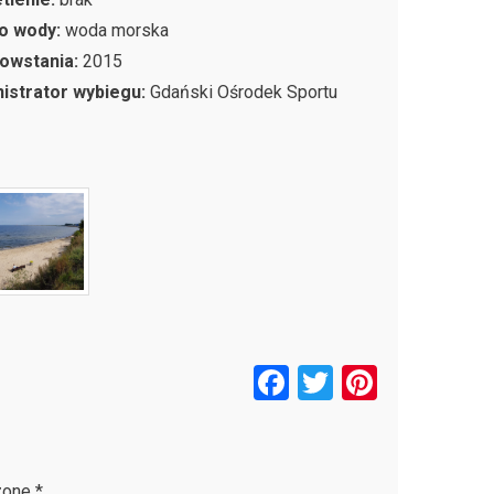
o wody:
woda morska
owstania:
2015
istrator wybiegu:
Gdański Ośrodek Sportu
F
T
Pi
a
wi
nt
ce
tt
er
b
er
es
zone
*