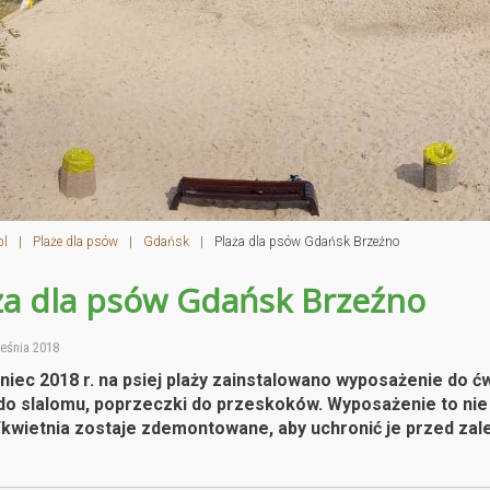
pl
|
Plaże dla psów
|
Gdańsk
|
Plaża dla psów Gdańsk Brzeźno
ża dla psów Gdańsk Brzeźno
eśnia 2018
iec 2018 r. na psiej plaży zainstalowano wyposażenie do ćw
 do slalomu, poprzeczki do przeskoków. Wyposażenie to nie
kwietnia zostaje zdemontowane, aby uchronić je przed z