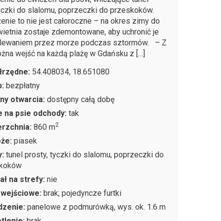
tyczki do slalomu, poprzeczki do przeskoków.
nie to nie jest całoroczne – na okres zimy do
ietnia zostaje zdemontowane, aby uchronić je
alewaniem przez morze podczas sztormów. – Z
na wejść na każdą plażę w Gdańsku z […]
łrzędne:
54.408034, 18.651080
p:
bezpłatny
ny otwarcia:
dostępny całą dobę
 na psie odchody:
tak
2
rzchnia:
860 m
oże:
piasek
y:
tunel prosty, tyczki do slalomu, poprzeczki do
skoków
ał na strefy:
nie
 wejściowe:
brak; pojedyncze furtki
dzenie:
panelowe z podmurówką, wys. ok. 1.6 m
tlenie:
brak