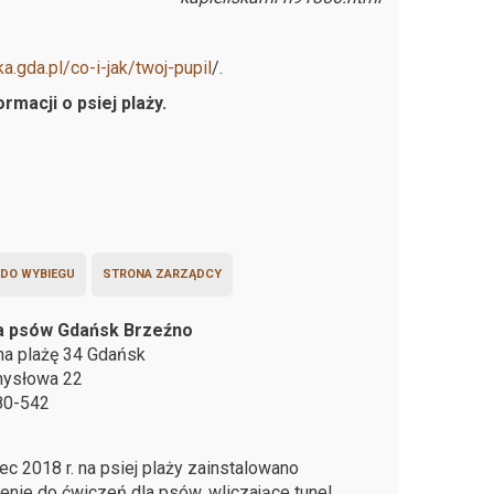
ka.gda.pl/co-i-jak/twoj-pupil
/.
macji o psiej plaży.
 DO WYBIEGU
STRONA ZARZĄDCY
la psów Gdańsk Brzeźno
na plażę 34 Gdańsk
mysłowa 22
80-542
ec 2018 r. na psiej plaży zainstalowano
nie do ćwiczeń dla psów, wliczające tunel