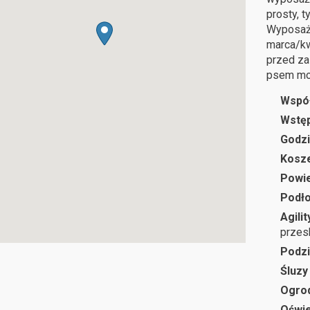
prosty, 
Wyposaże
marca/kw
przed z
psem moż
Wspó
Wstę
Godzi
Kosze
Powie
Podł
Agilit
prze
Podzi
Śluzy
Ogro
Oświe