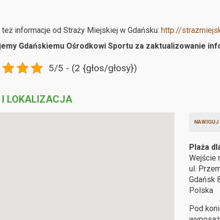
też informacje od Straży Miejskiej w Gdańsku:
http://strazmiejs
jemy Gdańskiemu Ośrodkowi Sportu za zaktualizowanie infor
5/5 - (2 {głos/głosy})
 I LOKALIZACJA
NAWIGUJ
Plaża d
Wejście 
ul. Prze
Gdańsk
Polska
Pod koni
wyposaże