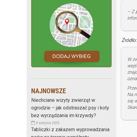
– Z 
info
Źródło
W zw
wejś
znaj
ozna
Prze
NAJNOWSZE
Na n
Niechciane wizyty zwierząt w
się 
Skar
ogrodzie – jak odstraszać psy i koty
bez wyrządzania im krzywdy?
4 sierpnia 2026
Tabliczki z zakazem wyprowadzania