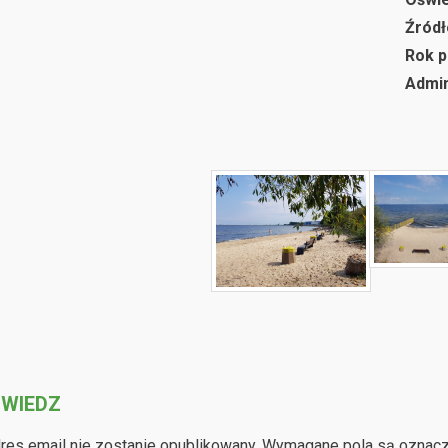
Źródł
Rok p
Admin
WIEDZ
res email nie zostanie opublikowany.
Wymagane pola są oznac