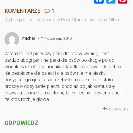
a
wi
n
KOMENTARZE
1
ce
tt
e
Wybieg dla psów Wrocław Park Stanisława Tołpy Ołbin
b
er
e
o
michał
-
16 sierpnia 2019
o
k
Witam to jest pierwszy park dla psów wybieg i jest
bardzo ubogi jak inne parki dla psów po drugie po co
wogule sa zrobione hodniki z kostki drogowej jak jest to
nie bespiczne dla dzieci i dla psów nie ma piasku
dosypanego i jest strach żeby komu się nic nie stało
proszę o dosypanie piachu chociaż bo jak komus się
krzywda zdanie to miasto będzie mieć nie przyjemności
ze ktoś rozbije glowe
ODPOWIEDZ
ODPOWIEDZ