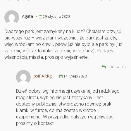
b
er
e
o
Agata
-
29 stycznia 2023
o
k
Dlaczego park jest zamykany na klucz? Chciałam przyjść
pierwszy raz – widziałam wcześniej, że park jest zajęty,
więc wróciłam po chwili, psów już nie było ale park był już
zamknięty (brak klamki i zamknięty na klucz). Park jest
własnością miasta, proszę o wyjaśnienie.
ODPOWIEDZ
psiPARK.pl
-
14 lutego 2023
Dzień dobry, wg informacji uzyskanej od redzkiego
magistratu, wybieg nie jest zamykany i jest
dostępny publicznie, stwierdzono również brak
klamki w furtce, co ma zostać wkrótce
uzupełnione. W przypadku dalszych wątpliwości
prosimy o kontakt.