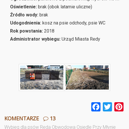
Oświetlenie:
brak (obok latarnie uliczne)
Źródło wody:
brak
Udogodnienia:
kosz na psie odchody, psie WC
Rok powstania:
2018
Administrator wybiegu:
Urząd Miasta Redy
F
T
P
a
wi
n
KOMENTARZE
13
ce
tt
e
Wybieg dla psów Reda Obwodowa Osiedle Przy Młynie