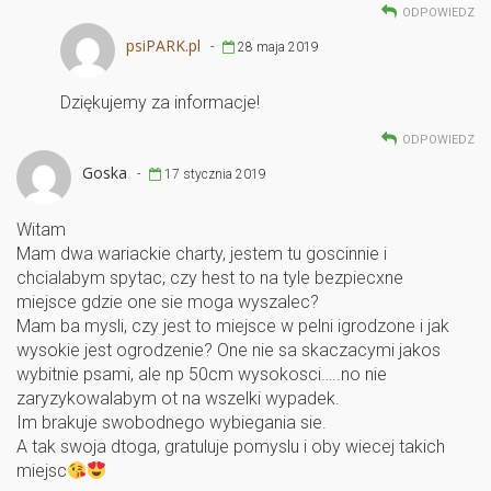
ODPOWIEDZ
psiPARK.pl
-
28 maja 2019
Dziękujemy za informacje!
ODPOWIEDZ
Goska
-
17 stycznia 2019
Witam
Mam dwa wariackie charty, jestem tu goscinnie i
chcialabym spytac, czy hest to na tyle bezpiecxne
miejsce gdzie one sie moga wyszalec?
Mam ba mysli, czy jest to miejsce w pelni igrodzone i jak
wysokie jest ogrodzenie? One nie sa skaczacymi jakos
wybitnie psami, ale np 50cm wysokosci…..no nie
zaryzykowalabym ot na wszelki wypadek.
Im brakuje swobodnego wybiegania sie.
A tak swoja dtoga, gratuluje pomyslu i oby wiecej takich
miejsc