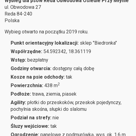
Wybieg dla psów Reda Obwodowa Osiedle Przy Młynie
ul. Obwodowa 27
Reda
84-240
Polska
Wybieg otwarto na początku 2019 roku.
Punkt orientacyjny lokalizacji:
sklep "Biedronka"
Współrzędne:
54.592342, 18.361119
Wstęp:
bezpłatny
Godziny otwarcia:
dostępny całą dobę
Kosze na psie odchody:
tak
2
Powierzchnia:
438 m
Podłoże:
trawa, ziemia, piasek
Agility:
płotki do przeskoków, przeskok pojedynczy,
pochylnia skośna, słupki do slalomu
Podział na strefy:
nie
Śluzy wejściowe:
tak
Ogrodzenie:
panelowe z podmurówką, wys. ok. 1.6 m