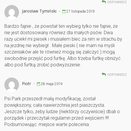
ODPOWIEDZ
Jarosław Tymiński
-
27 listopada 2019
Bardzo fajnie , że powstał ten wybieg tylko nie fajnie, że
nie jest dostosowany również dla małych psów. Dwa
razy uciekł mi piesek i musiałem biec za nim w strachu by
na jezdnię nie wybiegł . Małe pieski ( nie mam na myśli
szczeniaków ale te również mogą się zaliczyć ) mogą
swobodnie przejść pod furtkę. Albo trzeba furtkę obniżyć
albo pod furtką zrobić podwyższenie.
ODPOWIEDZ
Piotr
-
28 maja 2019
Psi Park przeszedł małą modyfikację, został
powiększony, cała nawierzchnia jest piaszczysta.
Jeszcze tylko, żeby ludzie (niektórzy oczywiście) dbali o
porządek i przeczytali regulamin przed wejściem !!!!
Podsumowując: miejsce warte polecenia.