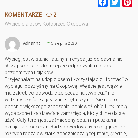
F
T
P
a
wi
n
KOMENTARZE
2
ce
tt
e
Wybieg dla psów Kołobrzeg Okopowa
b
er
e
o
Adrianna
-
5 sierpnia 2020
o
k
Wybieg jest w stanie fatalnym i chyba już od dawna nie
służy psom, ale jako miejsce odpoczynku i relaksu
bezdomnych i pijaków.
Przyjechałam na urlop z psem i korzystając z i formacji o
wybiegu, poszłyśmy na Okopową. Wejście jest wąskie i
ma zakręt, co powoduje że będąc na „wybiegu” nie
widzimy czy furtka jest zamknięta czy nie. Nie ma to
obecnie większego znaczenia, ponieważ obie furtki mają
wypaczone i zardzewiałe zamknięcia, których nie da się
użyć. Cały teren jest zaśmiecony petami i puszkami,
panuje tam ogólny nieład spowodowany rozciągnięciem
różnych rodzajów siatki zabezpieczającej, małe, średnie,