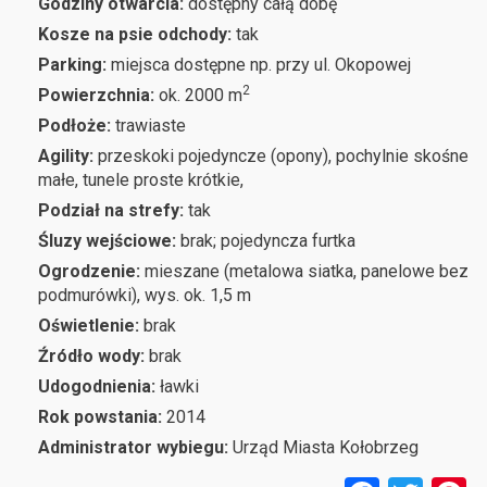
Godziny otwarcia:
dostępny całą dobę
Kosze na psie odchody:
tak
Parking:
miejsca dostępne np. przy ul. Okopowej
2
Powierzchnia:
ok. 2000 m
Podłoże:
trawiaste
Agility:
przeskoki pojedyncze (opony), pochylnie skośne
małe, tunele proste krótkie,
Podział na strefy:
tak
Śluzy wejściowe:
brak; pojedyncza furtka
Ogrodzenie:
mieszane (metalowa siatka, panelowe bez
podmurówki), wys. ok. 1,5 m
Oświetlenie:
brak
Źródło wody:
brak
Udogodnienia:
ławki
Rok powstania:
2014
Administrator wybiegu:
Urząd Miasta Kołobrzeg