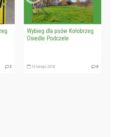
zeg
Wybieg dla psów Kołobrzeg
Osiedle Podczele
2
16 lutego 2018
0