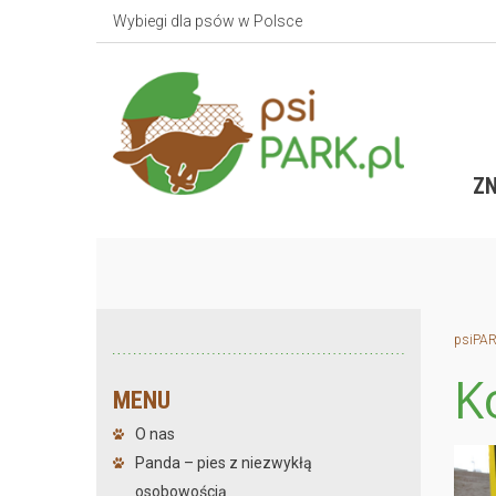
Wybiegi dla psów w Polsce
ZN
psiPAR
K
MENU
O nas
Panda – pies z niezwykłą
osobowością