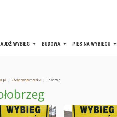
AJDŹ WYBIEG
BUDOWA
PIES NA WYBIEGU
K.pl
|
Zachodniopomorskie
|
Kołobrzeg
ołobrzeg