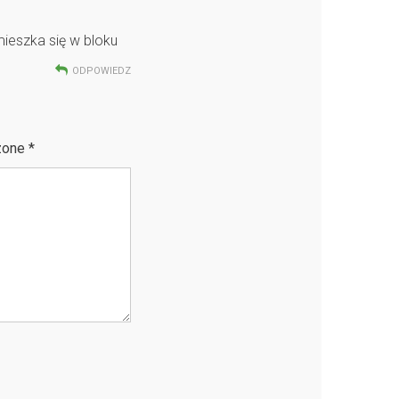
mieszka się w bloku
ODPOWIEDZ
zone
*