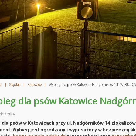
pl
|
Śląskie
|
Katowice
|
Wybieg dla psów Katowice Nadgórników 14 [W BUDO
ieg dla psów Katowice Nadgór
dnia 2024
 dla psów w Katowicach przy ul. Nadgórników 14 zlokaliz
ment.
Wybieg jest ogrodzony i wyposażony w bezpieczną ślu