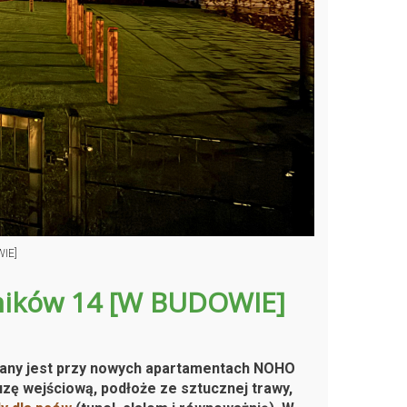
WIE]
ników 14 [W BUDOWIE]
owany jest przy nowych apartamentach NOHO
zę wejściową, podłoże ze sztucznej trawy,