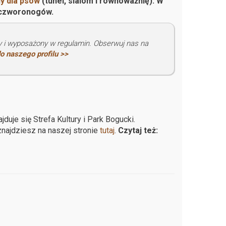
y dla psów
(tunel, slalom i równoważnię). W
w czworonogów.
ty i wyposażony w regulamin. Obserwuj nas na
o naszego profilu >>
jduje się Strefa Kultury i Park Bogucki.
znajdziesz na naszej stronie
tutaj
.
Czytaj też: