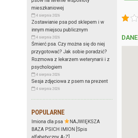
psów na terenie wspólnoty
mieszkaniowej
4 sierpnia 2026
Zostawianie psa pod sklepem i w
innym miejscu publicznym
DANE
4 sierpnia 2026
Śmierć psa. Czy można się do niej
przygotować? Jak sobie poradzić?
Rozmowa z lekarzem weterynarii i z
psychologiem
4 sierpnia 2026
Sesja zdjęciowa z psem na prezent
4 sierpnia 2026
POPULARNE
Imiona dla psa
NAJWIĘKSZA
BAZA PSICH IMION [Spis
alfabetyczny A-Z]