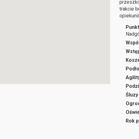
przeszko
trakcie 
opiekunó
Punkt
Nadgó
Wspó
Wstę
Kosze
Podł
Agilit
Podzi
Śluzy
Ogro
Oświe
Rok p