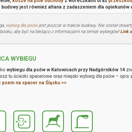
lenie,
kosze na psie odchody
z woreczkami oraz
przeszkod
e budowy jest również altana z zadaszeniem dla opiekunó
ga,
wybieg dla psów
jest jeszcze w trakcie budowy. Nie został otwar
booku, aby być na bieżąco z informacjami na temat wybiegów!
Link d
ICA WYBIEGU
eko
wybiegu dla psów w Katowicach przy Nadgórników 14
zna
esz tu ścieżki spacerowe oraz miejski wybieg dla psów – opis 
z psem na spacer na Śląsku >>
.
.
.