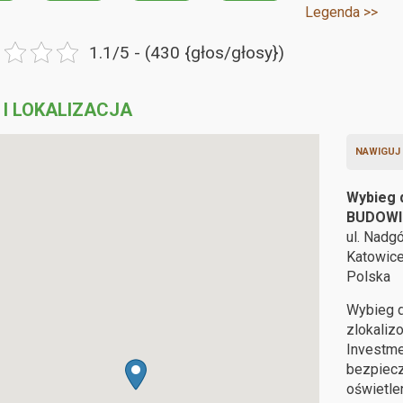
Legenda >>
1.1/5 - (430 {głos/głosy})
 I LOKALIZACJA
NAWIGUJ
Wybieg 
BUDOWI
ul. Nadg
Katowic
Polska
Wybieg d
zlokaliz
Investme
bezpiecz
oświetle