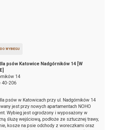
 DO WYBIEGU
dla psów Katowice Nadgórników 14 [W
E]
órników 14
e
40-206
la psów w Katowicach przy ul. Nadgórników 14
owany jest przy nowych apartamentach NOHO
nt. Wybieg jest ogrodzony i wyposażony w
ną śluzę wejściową, podłoże ze sztucznej trawy,
nie, kosze na psie odchody z woreczkami oraz