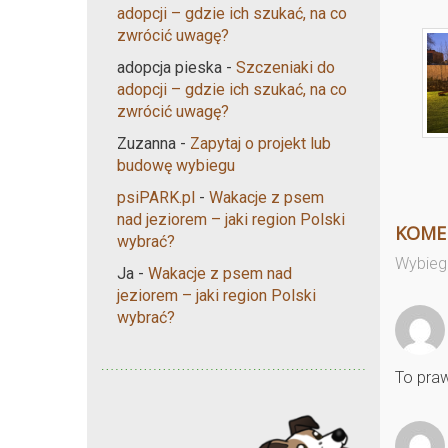
adopcji – gdzie ich szukać, na co
zwrócić uwagę?
adopcja pieska
-
Szczeniaki do
adopcji – gdzie ich szukać, na co
zwrócić uwagę?
Zuzanna
-
Zapytaj o projekt lub
budowę wybiegu
psiPARK.pl
-
Wakacje z psem
nad jeziorem – jaki region Polski
KOME
wybrać?
Wybieg
Ja
-
Wakacje z psem nad
jeziorem – jaki region Polski
wybrać?
To praw