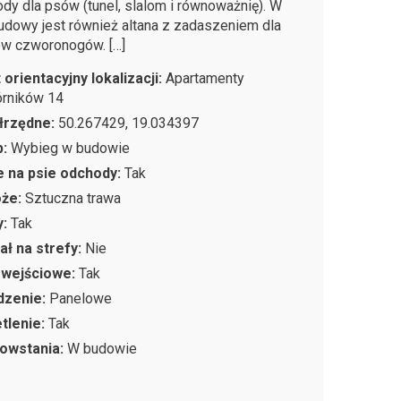
dy dla psów (tunel, slalom i równoważnię). W
budowy jest również altana z zadaszeniem dla
w czworonogów. […]
 orientacyjny lokalizacji:
Apartamenty
rników 14
łrzędne:
50.267429, 19.034397
p:
Wybieg w budowie
 na psie odchody:
Tak
oże:
Sztuczna trawa
y:
Tak
ał na strefy:
Nie
 wejściowe:
Tak
dzenie:
Panelowe
tlenie:
Tak
owstania:
W budowie