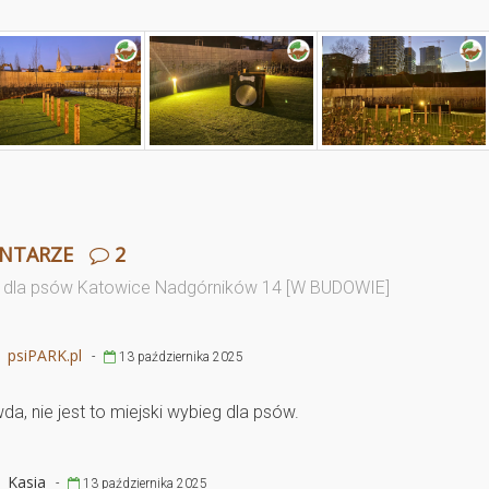
NTARZE
2
 dla psów Katowice Nadgórników 14 [W BUDOWIE]
psiPARK.pl
-
13 października 2025
da, nie jest to miejski wybieg dla psów.
Kasia
-
13 października 2025