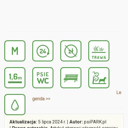
.
.
.
.
.
.
Le
genda >>
Aktualizacja:
5 lipca 2024 r. |
Autor:
psiPARK.pl