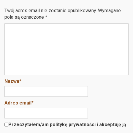
ce
tt
e
b
er
e
Twój adres email nie zostanie opublikowany.
Wymagane
o
pola są oznaczone
*
o
k
Nazwa
*
Adres email
*
Przeczytałem/am politykę prywatności i akceptuję ją