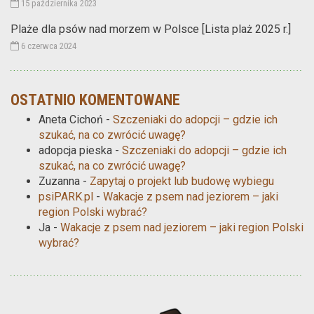
15 października 2023
Plaże dla psów nad morzem w Polsce [Lista plaż 2025 r.]
6 czerwca 2024
OSTATNIO KOMENTOWANE
Aneta Cichoń
-
Szczeniaki do adopcji – gdzie ich
szukać, na co zwrócić uwagę?
adopcja pieska
-
Szczeniaki do adopcji – gdzie ich
szukać, na co zwrócić uwagę?
Zuzanna
-
Zapytaj o projekt lub budowę wybiegu
psiPARK.pl
-
Wakacje z psem nad jeziorem – jaki
region Polski wybrać?
Ja
-
Wakacje z psem nad jeziorem – jaki region Polski
wybrać?