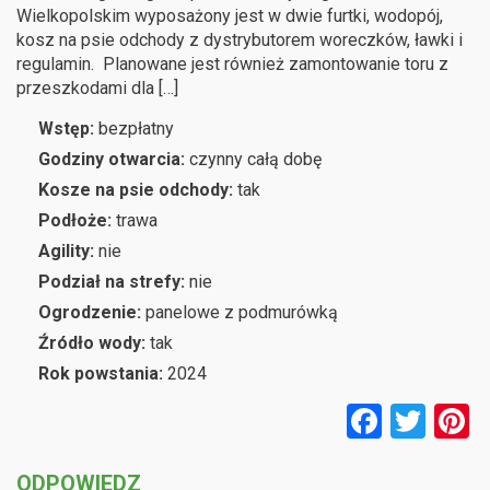
Wielkopolskim wyposażony jest w dwie furtki, wodopój,
kosz na psie odchody z dystrybutorem woreczków, ławki i
regulamin. Planowane jest również zamontowanie toru z
przeszkodami dla […]
Wstęp:
bezpłatny
Godziny otwarcia:
czynny całą dobę
Kosze na psie odchody:
tak
Podłoże:
trawa
Agility:
nie
Podział na strefy:
nie
Ogrodzenie:
panelowe z podmurówką
Źródło wody:
tak
Rok powstania:
2024
F
T
P
a
wi
n
ODPOWIEDZ