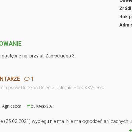
Oświe
Źródł
Rok p
Admin
OWANIE
 dostępne np. przy ul. Zabłockiego 3.
NTARZE
1
dla psów Gniezno Osiedle Ustronie Park XXV-lecia
Agnieszka
-
25 lutego 2021
ie (25.02.2021) wybiegu nie ma. Nie ma ogrodzeń ani żadnych 