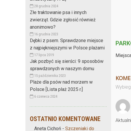
28 grudnia 2024
Złe traktowanie psa i innych
zwierząt. Gdzie zgłosić również
anonimowo?
16 grudnia 2023
Dębki z psem. Sprawdzone miejsce
PARK
z najpiękniejszymi w Polsce plażami
Miejsca
17 lipca 2019
Jak pozbyć się sierści: 9 sposobów
sprawdzonych w naszym domu
15 października 2023
KOME
Plaże dla psów nad morzem w
Wybieg 
Polsce [Lista plaż 2025 r.]
6 czerwca 2024
OSTATNIO KOMENTOWANE
Aktualn
Aneta Cichoń
-
Szczeniaki do