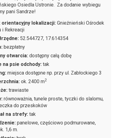
ńskiego Osiedla Ustronie. Za dodanie wybiegu
my pani Sandrze!
 orientacyjny lokalizacji:
Gnieźnieński Ośrodek
 i Rekreacji
łrzędne:
52.544727, 17.614354
p:
bezpłatny
ny otwarcia:
dostępny całą dobę
 na psie odchody:
tak
ng:
miejsca dostępne np. przy ul. Zabłockiego 3
2
rzchnia:
ok. 2400 m
oże:
trawiaste
y:
równoważnia, tunele proste, tyczki do slalomu,
eczka do przeskoków
ał na strefy:
tak
dzenie:
panelowe, częściowo podmurowane,
k. 1,6 m.