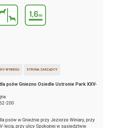
 DO WYBIEGU
STRONA ZARZĄDCY
dla psów Gniezno Osiedle Ustronie Park XXV-
jna
62-200
la psów w Gnieźnie przy Jeziorze Winiary, przy
V-lecia, przy ulicy Spokojnej w sąsiedztwie