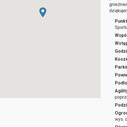
gnieźnie
dziękuje
Punkt
Sportu
Wspó
Wstę
Godzi
Kosze
Parki
Powie
Podł
Agilit
poprz
Podzi
Ogro
wys. o