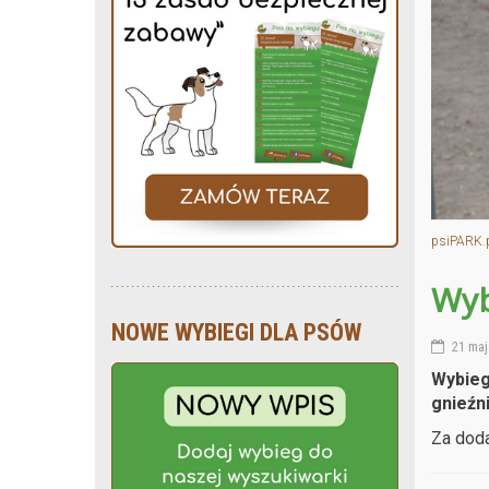
psiPARK.
Wyb
NOWE WYBIEGI DLA PSÓW
21 maj
Wybieg 
gnieźn
Za doda