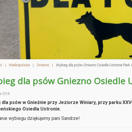
pl
|
Wielkopolskie
|
Gniezno
|
Wybieg dla psów Gniezno Osiedle Ustronie Park X
ieg dla psów Gniezno Osiedle U
a 2018
dla psów w Gnieźnie przy Jeziorze Winiary, przy parku XXV-
ieńskiego Osiedla Ustronie.
nie wybiegu dziękujemy pani Sandrze!