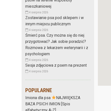
psów na terenie wspólnoty
mieszkaniowej
4 sierpnia 2026
Zostawianie psa pod sklepem i w
innym miejscu publicznym
4 sierpnia 2026
Śmierć psa. Czy można się do niej
przygotować? Jak sobie poradzić?
Rozmowa z lekarzem weterynarii i z
psychologiem
4 sierpnia 2026
Sesja zdjęciowa z psem na prezent
4 sierpnia 2026
POPULARNE
Imiona dla psa
NAJWIĘKSZA
BAZA PSICH IMION [Spis
alfabetyczny A-Z]