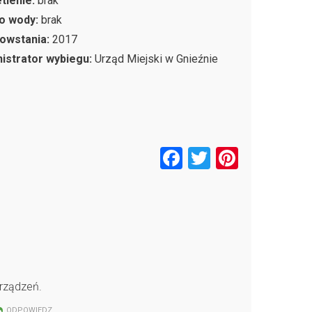
tlenie:
brak
o wody:
brak
owstania:
2017
istrator wybiegu:
Urząd Miejski w Gnieźnie
F
T
Pi
a
wi
nt
ce
tt
er
b
er
es
o
t
o
k
urządzeń.
ODPOWIEDZ