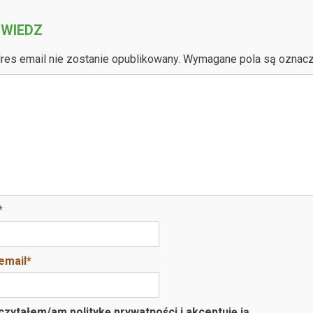
WIEDZ
res email nie zostanie opublikowany.
Wymagane pola są oznac
*
email
*
zytałem/am politykę prywatności i akceptuję ją