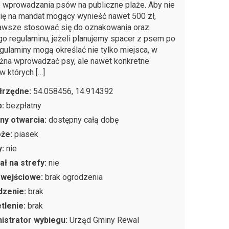
 wprowadzania psów na publiczne plaże. Aby nie
się na mandat mogący wynieść nawet 500 zł,
awsze stosować się do oznakowania oraz
go regulaminu, jeżeli planujemy spacer z psem po
egulaminy mogą określać nie tylko miejsca, w
żna wprowadzać psy, ale nawet konkretne
w których […]
łrzędne:
54.058456, 14.914392
p:
bezpłatny
ny otwarcia:
dostępny całą dobę
oże:
piasek
y:
nie
ał na strefy:
nie
 wejściowe:
brak ogrodzenia
dzenie:
brak
tlenie:
brak
istrator wybiegu:
Urząd Gminy Rewal