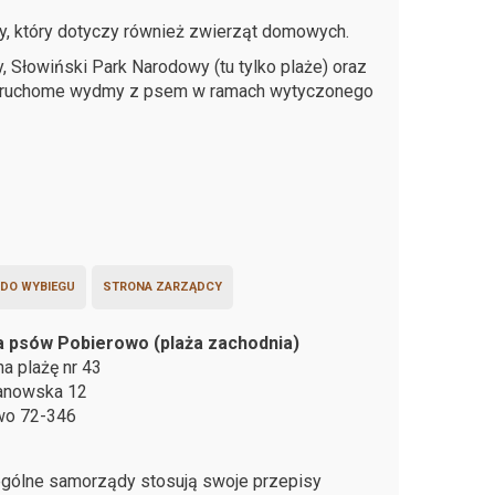
 który dotyczy również zwierząt domowych.
Słowiński Park Narodowy (tu tylko plaże) oraz
ć ruchome wydmy z psem w ramach wytyczonego
 DO WYBIEGU
STRONA ZARZĄDCY
la psów Pobierowo (plaża zachodnia)
na plażę nr 43
hanowska 12
owo
72-346
gólne samorządy stosują swoje przepisy