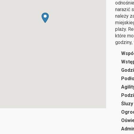
odnośnie
narazić 
należy z
miejskie
plaży. R
które mo
godziny, 
Wspó
Wstę
Godzi
Podł
Agilit
Podzi
Śluzy
Ogro
Oświe
Admin