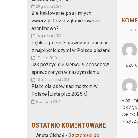
28 grudnia 2024
Złe traktowanie psa i innych
KOME
zwierząt. Gdzie zgłosić również
anonimowo?
Plaża d
16 grudnia 2023
Dębki z psem. Sprawdzone miejsce
z najpiękniejszymi w Polsce plażami
17 lipca 2019
Jak pozbyć się sierści: 9 sposobów
Plaza d
sprawdzonych w naszym domu
15 października 2023
Plaże dla psów nad morzem w
Polsce [Lista plaż 2025 r.]
Rozumie
6 czerwca 2024
jakiego
zachodn
Krzysz
OSTATNIO KOMENTOWANE
Aneta Cichoń
-
Szczeniaki do