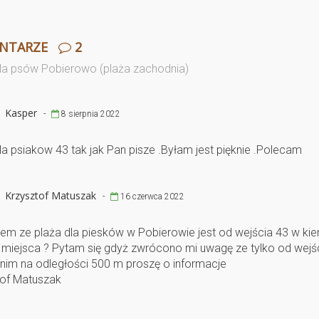
NTARZE
2
la psów Pobierowo (plaża zachodnia)
Kasper
-
8 sierpnia 2022
la psiakow 43 tak jak Pan pisze .Byłam jest pięknie .Polecam
Krzysztof Matuszak
-
16 czerwca 2022
m ze plaża dla piesków w Pobierowie jest od wejścia 43 w ki
 miejsca ? Pytam się gdyż zwrócono mi uwagę ze tylko od wejśc
im na odległości 500 m proszę o informacje
tof Matuszak