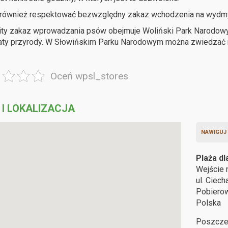
 również respektować bezwzględny zakaz wchodzenia na wydmy,
ty zakaz wprowadzania psów obejmuje Woliński Park Narodowy, 
aty przyrody. W Słowińskim Parku Narodowym można zwiedza
Oceń wpsl_stores
 I LOKALIZACJA
NAWIGUJ
Plaża d
Wejście 
ul. Ciec
Pobier
Polska
Poszcze