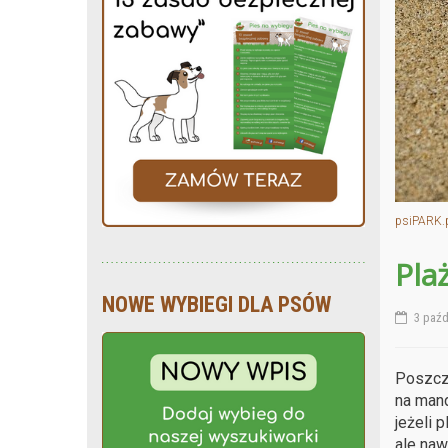
psiPARK.
Pla
NOWE WYBIEGI DLA PSÓW
3 paźd
Poszcze
na mand
jeżeli 
ale naw