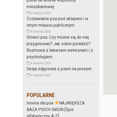
psów na terenie wspólnoty
mieszkaniowej
4 sierpnia 2026
Zostawianie psa pod sklepem i w
innym miejscu publicznym
4 sierpnia 2026
Śmierć psa. Czy można się do niej
przygotować? Jak sobie poradzić?
Rozmowa z lekarzem weterynarii i z
psychologiem
4 sierpnia 2026
Sesja zdjęciowa z psem na prezent
4 sierpnia 2026
POPULARNE
Imiona dla psa
NAJWIĘKSZA
BAZA PSICH IMION [Spis
alfabetyczny A-Z]