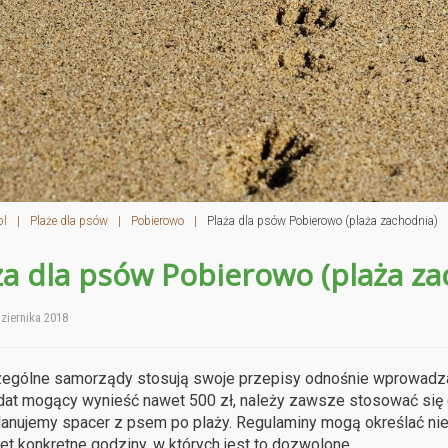
pl
|
Plaże dla psów
|
Pobierowo
|
Plaża dla psów Pobierowo (plaża zachodnia)
ża dla psów Pobierowo (plaża za
ziernika 2018
gólne samorządy stosują swoje przepisy odnośnie wprowadzani
at mogący wynieść nawet 500 zł, należy zawsze stosować się 
planujemy spacer z psem po plaży. Regulaminy mogą określać ni
et konkretne godziny, w których jest to dozwolone.