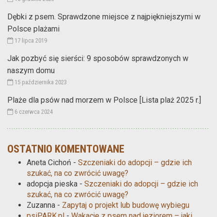
Dębki z psem. Sprawdzone miejsce z najpiękniejszymi w
Polsce plażami
17 lipca 2019
Jak pozbyć się sierści: 9 sposobów sprawdzonych w
naszym domu
15 października 2023
Plaże dla psów nad morzem w Polsce [Lista plaż 2025 r.]
6 czerwca 2024
OSTATNIO KOMENTOWANE
Aneta Cichoń
-
Szczeniaki do adopcji – gdzie ich
szukać, na co zwrócić uwagę?
adopcja pieska
-
Szczeniaki do adopcji – gdzie ich
szukać, na co zwrócić uwagę?
Zuzanna
-
Zapytaj o projekt lub budowę wybiegu
psiPARK.pl
-
Wakacje z psem nad jeziorem – jaki