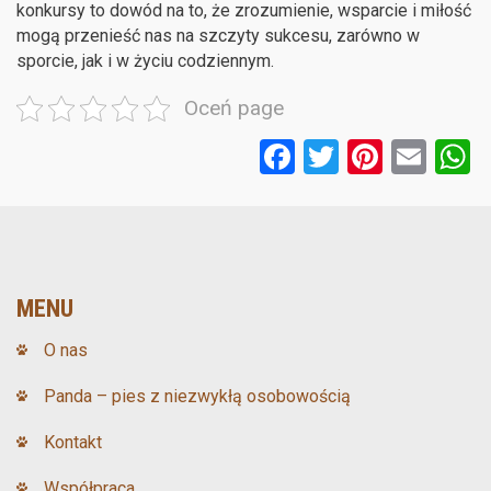
konkursy to dowód na to, że zrozumienie, wsparcie i miłość
mogą przenieść nas na szczyty sukcesu, zarówno w
sporcie, jak i w życiu codziennym.
Oceń page
F
T
Pi
E
a
wi
nt
m
ce
tt
er
ail
a
b
er
es
o
t
MENU
o
O nas
k
Panda – pies z niezwykłą osobowością
Kontakt
Współpraca