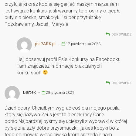
przytulanki oraz kocha się ganiać, naszym marzeniem
jest wygrać konkurs, jeśli wygramy to prosimy o ciepłe
buty dla pieska, smakołyki i super przytulankę.
Pozdrawiamy Jacuś i Marysia
ODPOWIEDZ
psiPARK.pl
-
17 października 2023
Hej, obserwuj profil Psie Konkursy na Facebooku.
Tam znajdziesz informacje o aktualnych
konkursach
ODPOWIEDZ
Bartek
-
28 stycznia 2021
Dzień dobry, Chciałbym wygrać coś dla mojego pupila
który się nazywa Zeus jest to piesek rasy Cane
corso.Najbardziej byśmy się ucieszyli z wyprawki w której
by się znalazły dobre przysmaczki i jakieś kocyki bo z
tego co mówiła właściciwlka która sprzedaje nam