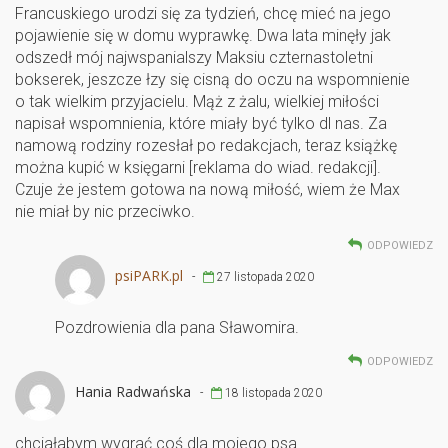
Francuskiego urodzi się za tydzień, chcę mieć na jego
pojawienie się w domu wyprawkę. Dwa lata minęły jak
odszedł mój najwspanialszy Maksiu czternastoletni
bokserek, jeszcze łzy się cisną do oczu na wspomnienie
o tak wielkim przyjacielu. Mąż z żalu, wielkiej miłości
napisał wspomnienia, które miały być tylko dl nas. Za
namową rodziny rozesłał po redakcjach, teraz książkę
można kupić w księgarni [reklama do wiad. redakcji].
Czuje że jestem gotowa na nową miłość, wiem że Max
nie miał by nic przeciwko.
ODPOWIEDZ
psiPARK.pl
-
27 listopada 2020
Pozdrowienia dla pana Sławomira.
ODPOWIEDZ
Hania Radwańska
-
18 listopada 2020
chciałabym wygrać coś dla mojego psa