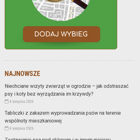
NAJNOWSZE
Niechciane wizyty zwierząt w ogrodzie – jak odstraszać
psy i koty bez wyrządzania im krzywdy?
4 sierpnia 2026
Tabliczki z zakazem wyprowadzania psów na terenie
wspólnoty mieszkaniowej
4 sierpnia 2026
Zostawianie psa pod sklepem i w innym miejscu