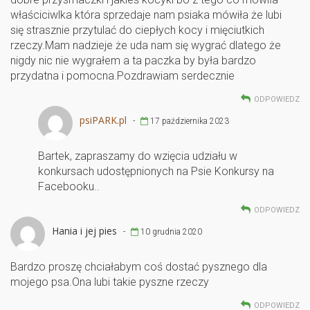
właściciwlka która sprzedaje nam psiaka mówiła że lubi
się strasznie przytulać do ciepłych kocy i mięciutkich
rzeczy.Mam nadzieje że uda nam się wygrać dlatego że
nigdy nic nie wygrałem a ta paczka by była bardzo
przydatna i pomocna.Pozdrawiam serdecznie
ODPOWIEDZ
psiPARK.pl
-
17 października 2023
Bartek, zapraszamy do wzięcia udziału w
konkursach udostępnionych na Psie Konkursy na
Facebooku..
ODPOWIEDZ
Hania i jej pies
-
10 grudnia 2020
Bardzo proszę chciałabym coś dostać pysznego dla
mojego psa.Ona lubi takie pyszne rzeczy
ODPOWIEDZ