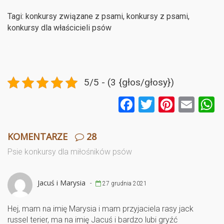
Tagi: konkursy związane z psami, konkursy z psami,
konkursy dla właścicieli psów
.
5/5 - (3 {głos/głosy})
F
T
Pi
E
a
wi
nt
m
ce
tt
er
ail
a
KOMENTARZE
28
b
er
es
Psie konkursy dla miłośników psów
o
t
o
Jacuś i Marysia
-
27 grudnia 2021
k
Hej, mam na imię Marysia i mam przyjaciela rasy jack
russel terier, ma na imię Jacuś i bardzo lubi gryźć