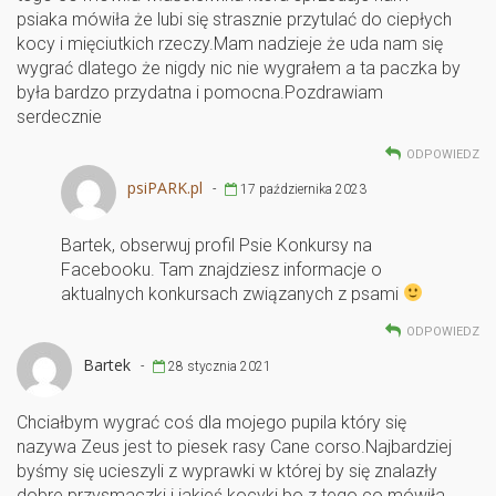
psiaka mówiła że lubi się strasznie przytulać do ciepłych
kocy i mięciutkich rzeczy.Mam nadzieje że uda nam się
wygrać dlatego że nigdy nic nie wygrałem a ta paczka by
była bardzo przydatna i pomocna.Pozdrawiam
serdecznie
ODPOWIEDZ
psiPARK.pl
-
17 października 2023
Bartek, obserwuj profil Psie Konkursy na
Facebooku. Tam znajdziesz informacje o
aktualnych konkursach związanych z psami
ODPOWIEDZ
Bartek
-
28 stycznia 2021
Chciałbym wygrać coś dla mojego pupila który się
nazywa Zeus jest to piesek rasy Cane corso.Najbardziej
byśmy się ucieszyli z wyprawki w której by się znalazły
dobre przysmaczki i jakieś kocyki bo z tego co mówiła