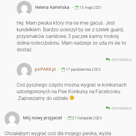
Helena Kamińska
-
15 maja 2021
Hej. Mam pieska który ma na imie gacuś. Jest
kundelkiem. Bardzo ucieszył by sie z szelek guard,
przysmaków carnilowe, 5.paczek karmy mokrej
dolina noteci,bidonu. Mam nadzieje że uda mi śie to
dostać.
ODPOWIEDZ
psiPARK.pl
-
17 października 2023
Coś pysznego często można wygrać w konkursach
udostępnionych na Psie Konkursy na Facebooku
.Zapraszamy do udziału
ODPOWIEDZ
Mój nowy przyjaciel
-
27 listopada 2020
Chciałabym wygrać coś dla mojego pieska, wyżła