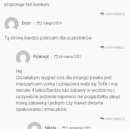
proponuje ten konkurs
ODPOWIEDZ
Enzo
-
2 lutego 2019
Tą stronę bardzo polecam dla uczestników
ODPOWIEDZ
Psiara.pl
-
26 marca 2021
Hej
Chciałabym wygrać coś dla mojego psiaka jest
mieszańcem yorka i sznaucera wabi się Tofik i ma
niecałe 4 latka.Bardzo lubi zabawy w wodzie no i
oczywiście jedzenie napewno nie pogardziłby jakąś
nową zabawką i jednym czy nawet dwoma
opakowania i smaczków.
ODPOWIEDZ
Nikola
-
2 września 2022