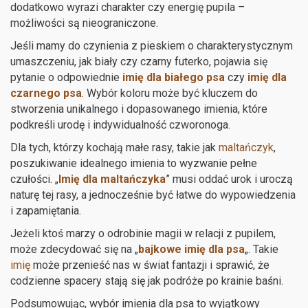
dodatkowo wyrazi charakter czy energię pupila –
możliwości są nieograniczone.
Jeśli mamy do czynienia z pieskiem o charakterystycznym
umaszczeniu, jak biały czy czarny futerko, pojawia się
pytanie o odpowiednie
imię dla białego psa
czy
imię dla
czarnego psa
. Wybór koloru może być kluczem do
stworzenia unikalnego i dopasowanego imienia, które
podkreśli urodę i indywidualność czworonoga.
Dla tych, którzy kochają małe rasy, takie jak
maltańczyk
,
poszukiwanie idealnego imienia to wyzwanie pełne
czułości. „
Imię dla maltańczyka
” musi oddać urok i uroczą
naturę tej rasy, a jednocześnie być łatwe do wypowiedzenia
i zapamiętania.
Jeżeli ktoś marzy o odrobinie magii w relacji z pupilem,
może zdecydować się na „
bajkowe imię dla psa
„. Takie
imię
może przenieść nas w świat fantazji i sprawić, że
codzienne spacery stają się jak podróże po krainie baśni.
Podsumowując, wybór imienia dla psa to wyjątkowy