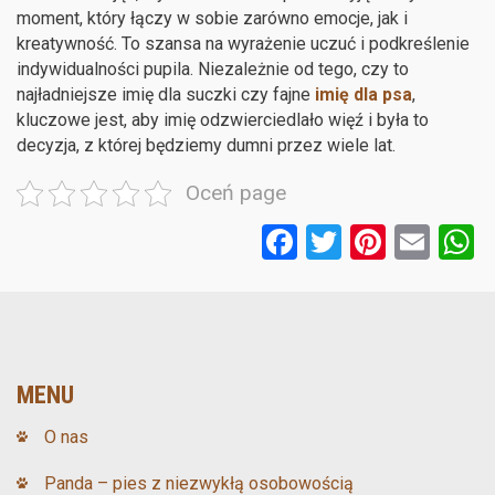
moment, który łączy w sobie zarówno emocje, jak i
kreatywność. To szansa na wyrażenie uczuć i podkreślenie
indywidualności pupila. Niezależnie od tego, czy to
najładniejsze imię dla suczki czy fajne
imię dla psa
,
kluczowe jest, aby imię odzwierciedlało więź i była to
decyzja, z której będziemy dumni przez wiele lat.
Oceń page
F
T
Pi
E
a
wi
nt
m
ce
tt
er
ail
a
b
er
es
o
t
MENU
o
O nas
k
Panda – pies z niezwykłą osobowością