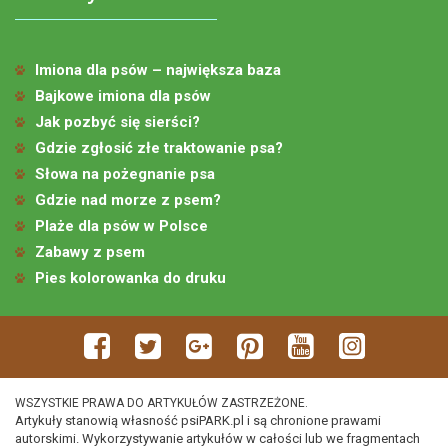
Imiona dla psów – największa baza
Bajkowe imiona dla psów
Jak pozbyć się sierści?
Gdzie zgłosić złe traktowanie psa?
Słowa na pożegnanie psa
Gdzie nad morze z psem?
Plaże dla psów w Polsce
Zabawy z psem
Pies kolorowanka do druku
WSZYSTKIE PRAWA DO ARTYKUŁÓW ZASTRZEŻONE.
Artykuły stanowią własność psiPARK.pl i są chronione prawami
autorskimi. Wykorzystywanie artykułów w całości lub we fragmentach