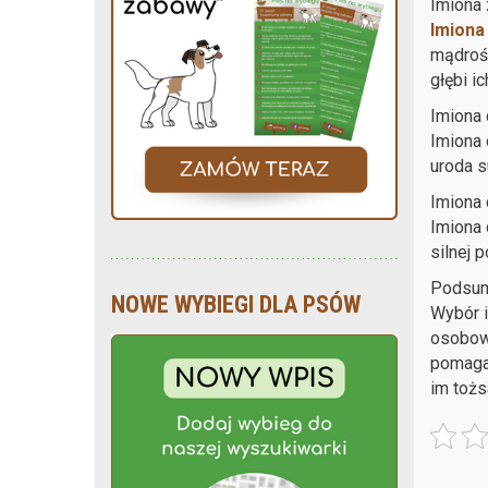
Imiona z
Imiona
mądrośc
głębi ic
Imiona 
Imiona 
uroda s
Imiona
Imiona 
silnej 
Podsu
NOWE WYBIEGI DLA PSÓW
Wybór i
osobowo
pomaga 
im tożs