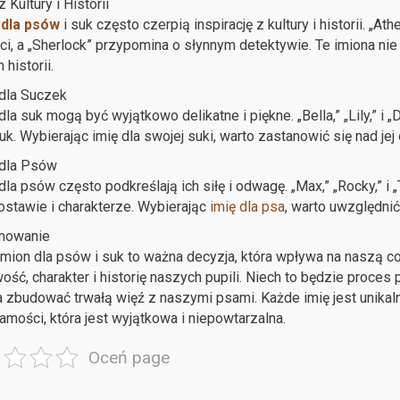
 Kultury i Historii
 dla psów
i suk często czerpią inspirację z kultury i historii. „At
i, a „Sherlock” przypomina o słynnym detektywie. Te imiona ni
h historii.
dla Suczek
dla suk mogą być wyjątkowo delikatne i piękne. „Bella,” „Lily,” i „
uk. Wybierając imię dla swojej suki, warto zastanowić się nad j
 dla Psów
dla psów często podkreślają ich siłę i odwagę. „Max,” „Rocky,” i 
postawie i charakterze. Wybierając
imię dla psa
, warto uwzględnić
mowanie
mion dla psów i suk to ważna decyzja, która wpływa na naszą cod
ść, charakter i historię naszych pupili. Niech to będzie proces pe
zbudować trwałą więź z naszymi psami. Każde imię jest unikaln
amości, która jest wyjątkowa i niepowtarzalna.
Oceń page