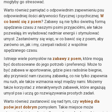
mogłyby go stresować.
Warto również pamiętać o odpowiednim zapewnieniu psu
odpowiedniej ilości aktywności fizycznej i psychicznej.
W
co bawić się z psem
? Zabawy są nie tylko świetną formą
spędzania czasu z naszymi psimi przyjaciółmi, ale także
pozwalają im wyładować nadmiar energii i stymulować
umysł. Zastanówmy się więc, w co bawić się z psem, aby
zarówno on, jak i my, czerpali radość z wspólnie
spędzanego czasu.
Istnieje wiele pomysłów na
zabawy z psem
, które mogą
być dostosowane do jego potrzeb i preferencji. Może to
być zabawa w aportowanie, gdzie pies radośnie biegnie,
aby przynieść nam rzuconą zabawkę, co nie tylko zapewnia
mu ruch, ale także wzmacnia więź między nami. Możemy
także korzystać z interaktywnych zabawek, które angażują
umysł psa i uczą go rozwiązywania prostych zadań.
Warto również zastanowić się nad tym, czy
wybieg dla
psów jest dobrym
pomysłem. Takie miejsce może