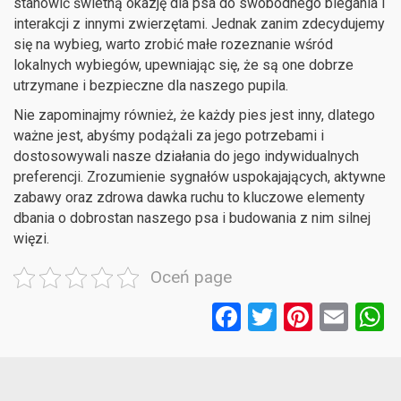
stanowić świetną okazję dla psa do swobodnego biegania i
interakcji z innymi zwierzętami. Jednak zanim zdecydujemy
się na wybieg, warto zrobić małe rozeznanie wśród
lokalnych wybiegów, upewniając się, że są one dobrze
utrzymane i bezpieczne dla naszego pupila.
Nie zapominajmy również, że każdy pies jest inny, dlatego
ważne jest, abyśmy podążali za jego potrzebami i
dostosowywali nasze działania do jego indywidualnych
preferencji. Zrozumienie sygnałów uspokajających, aktywne
zabawy oraz zdrowa dawka ruchu to kluczowe elementy
dbania o dobrostan naszego psa i budowania z nim silnej
więzi.
Oceń page
F
T
Pi
E
a
wi
nt
m
ce
tt
er
ail
a