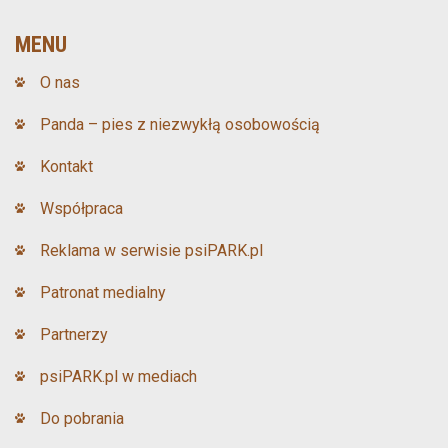
b
er
es
o
t
MENU
o
O nas
k
Panda – pies z niezwykłą osobowością
Kontakt
Współpraca
Reklama w serwisie psiPARK.pl
Patronat medialny
Partnerzy
psiPARK.pl w mediach
Do pobrania