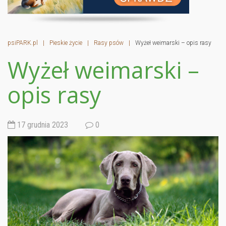
psiPARK.pl
|
Pieskie życie
|
Rasy psów
|
Wyżeł weimarski – opis rasy
Wyżeł weimarski –
opis rasy
17 grudnia 2023
0