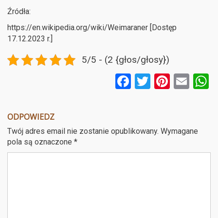
Źródła:
https://en.wikipedia.org/wiki/Weimaraner [Dostęp
17.12.2023 r.]
5/5 - (2 {głos/głosy})
F
T
Pi
E
a
wi
nt
m
ce
tt
er
ail
a
ODPOWIEDZ
b
er
es
Twój adres email nie zostanie opublikowany.
Wymagane
o
t
pola są oznaczone
*
o
k