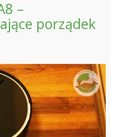
A8 –
mające porządek