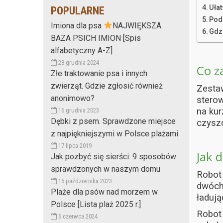
Uła
POPULARNE
Pod
Imiona dla psa
NAJWIĘKSZA
Gdz
BAZA PSICH IMION [Spis
alfabetyczny A-Z]
28 grudnia 2024
Co z
Złe traktowanie psa i innych
zwierząt. Gdzie zgłosić również
Zestaw
anonimowo?
sterow
na kur
16 grudnia 2023
Dębki z psem. Sprawdzone miejsce
czyszc
z najpiękniejszymi w Polsce plażami
17 lipca 2019
Jak d
Jak pozbyć się sierści: 9 sposobów
sprawdzonych w naszym domu
Robot 
15 października 2023
dwóch 
Plaże dla psów nad morzem w
ładuj
Polsce [Lista plaż 2025 r.]
Robot 
6 czerwca 2024