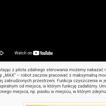
tając z pilota zdalnego sterowania możemy nakazać r
ję „MAX” – robot zacznie pracować z maksymalną mocą
j zabrudzonych przestrzeni. Funkcja czyszczenia w 
 spiralnym od miejsca, w którym funkcję zadaliśmy. Um
onego miejsca, np. piasku w miejscu, w którym zdejm