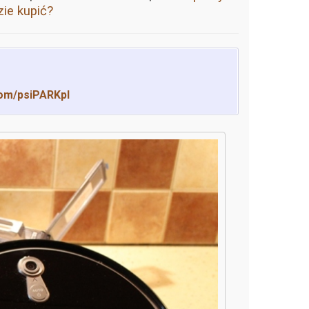
ie kupić?
om/psiPARKpl