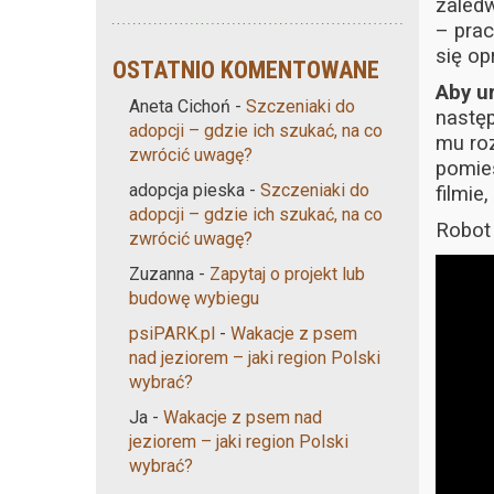
zaledw
– prac
się op
OSTATNIO KOMENTOWANE
Aby u
Aneta Cichoń
-
Szczeniaki do
następ
adopcji – gdzie ich szukać, na co
mu roz
zwrócić uwagę?
pomies
adopcja pieska
-
Szczeniaki do
filmie
adopcji – gdzie ich szukać, na co
Robot 
zwrócić uwagę?
Zuzanna
-
Zapytaj o projekt lub
budowę wybiegu
psiPARK.pl
-
Wakacje z psem
nad jeziorem – jaki region Polski
wybrać?
Ja
-
Wakacje z psem nad
jeziorem – jaki region Polski
wybrać?