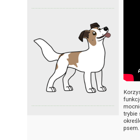
Korzys
funkc
mocnie
trybie
określ
psem.