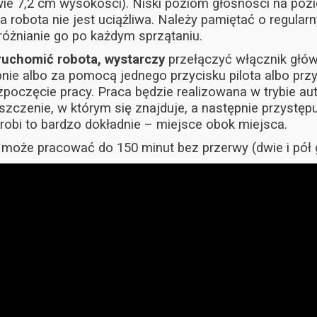
ie 7,2 cm wysokości). Niski poziom głośności na pozio
a robota nie jest uciążliwa. Należy pamiętać o regula
różnianie go po każdym sprzątaniu.
ruchomić robota, wystarczy
przełączyć włącznik głów
nie albo za pomocą jednego przycisku pilota albo pr
poczęcie pracy. Praca będzie realizowana w trybie a
zczenie, w którym się znajduje, a następnie przystępu
, robi to bardzo dokładnie – miejsce obok miejsca.
może pracować do 150 minut bez przerwy (dwie i pół 