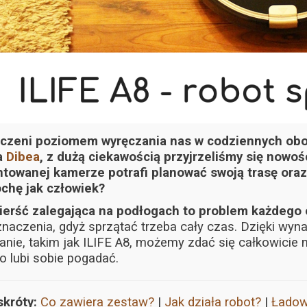
czeni poziomem wyręczania nas w codziennych obow
a
Dibea
, z dużą ciekawością przyjrzeliśmy się nowośc
towanej kamerze potrafi planować swoją trasę oraz 
ochę jak człowiek?
sierść zalegająca na podłogach to problem każdego
naczenia, gdyż sprzątać trzeba cały czas. Dzięki wy
anie, takim jak ILIFE A8, możemy zdać się całkowicie 
o lubi sobie pogadać.
skróty:
Co zawiera zestaw?
|
Jak działa robot?
|
Ładow