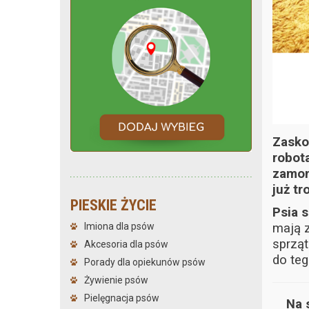
Zasko
robot
zamon
już tr
PIESKIE ŻYCIE
Psia 
mają z
Imiona dla psów
sprząt
Akcesoria dla psów
do teg
Porady dla opiekunów psów
Żywienie psów
Pielęgnacja psów
Na 