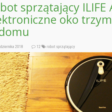
bot sprzątający ILIFE 
ektroniczne oko trzy
 domu
dziernika 2018
12
robot sprzątający