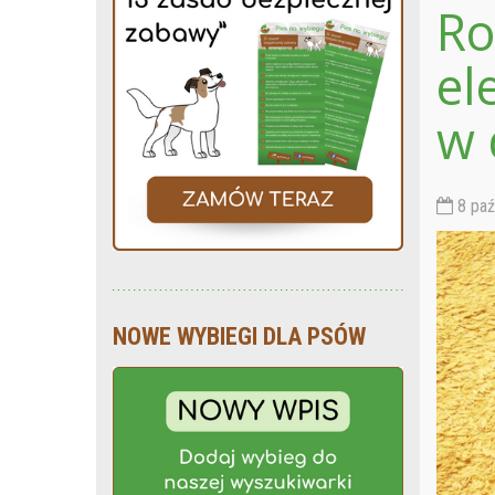
Ro
el
w
8 paź
NOWE WYBIEGI DLA PSÓW