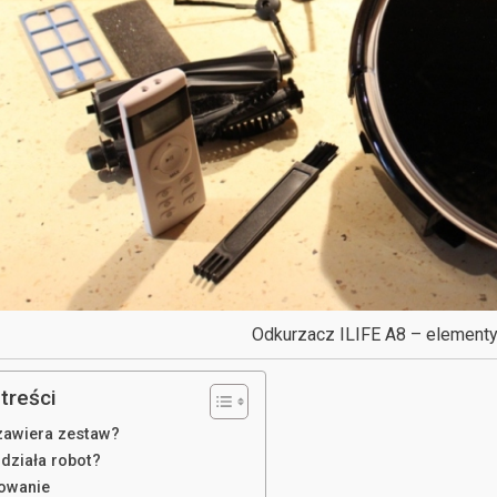
Odkurzacz ILIFE A8 – element
treści
zawiera zestaw?
 działa robot?
owanie