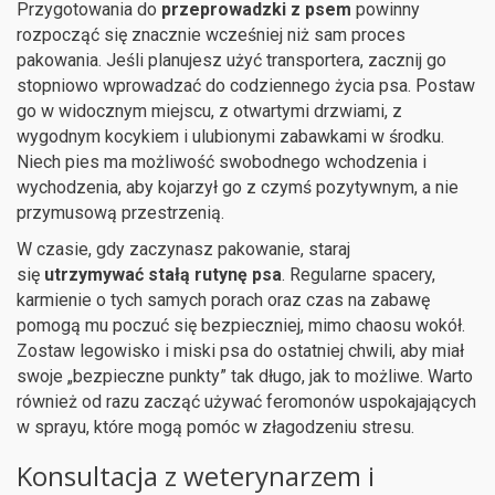
Przygotowania do
przeprowadzki z psem
powinny
rozpocząć się znacznie wcześniej niż sam proces
pakowania. Jeśli planujesz użyć transportera, zacznij go
stopniowo wprowadzać do codziennego życia psa. Postaw
go w widocznym miejscu, z otwartymi drzwiami, z
wygodnym kocykiem i ulubionymi zabawkami w środku.
Niech pies ma możliwość swobodnego wchodzenia i
wychodzenia, aby kojarzył go z czymś pozytywnym, a nie
przymusową przestrzenią.
W czasie, gdy zaczynasz pakowanie, staraj
się
utrzymywać stałą rutynę psa
. Regularne spacery,
karmienie o tych samych porach oraz czas na zabawę
pomogą mu poczuć się bezpieczniej, mimo chaosu wokół.
Zostaw legowisko i miski psa do ostatniej chwili, aby miał
swoje „bezpieczne punkty” tak długo, jak to możliwe. Warto
również od razu zacząć używać feromonów uspokajających
w sprayu, które mogą pomóc w złagodzeniu stresu.
Konsultacja z weterynarzem i