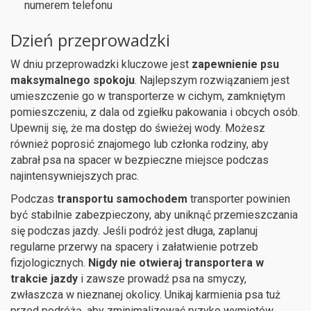
numerem telefonu
Dzień przeprowadzki
W dniu przeprowadzki kluczowe jest
zapewnienie psu
maksymalnego spokoju
. Najlepszym rozwiązaniem jest
umieszczenie go w transporterze w cichym, zamkniętym
pomieszczeniu, z dala od zgiełku pakowania i obcych osób.
Upewnij się, że ma dostęp do świeżej wody. Możesz
również poprosić znajomego lub członka rodziny, aby
zabrał psa na spacer w bezpieczne miejsce podczas
najintensywniejszych prac.
Podczas
transportu samochodem
transporter powinien
być stabilnie zabezpieczony, aby uniknąć przemieszczania
się podczas jazdy. Jeśli podróż jest długa, zaplanuj
regularne przerwy na spacery i załatwienie potrzeb
fizjologicznych.
Nigdy nie otwieraj transportera w
trakcie jazdy
i zawsze prowadź psa na smyczy,
zwłaszcza w nieznanej okolicy. Unikaj karmienia psa tuż
przed podróżą, aby zminimalizować ryzyko wymiotów.