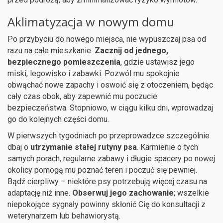
Aklimatyzacja w nowym domu
Po przybyciu do nowego miejsca, nie wypuszczaj psa od
razu na całe mieszkanie.
Zacznij od jednego,
bezpiecznego pomieszczenia
, gdzie ustawisz jego
miski, legowisko i zabawki. Pozwól mu spokojnie
obwąchać nowe zapachy i oswoić się z otoczeniem, będąc
cały czas obok, aby zapewnić mu poczucie
bezpieczeństwa. Stopniowo, w ciągu kilku dni, wprowadzaj
go do kolejnych części domu.
W pierwszych tygodniach po przeprowadzce szczególnie
dbaj o
utrzymanie stałej rutyny psa
. Karmienie o tych
samych porach, regularne zabawy i długie spacery po nowej
okolicy pomogą mu poznać teren i poczuć się pewniej.
Bądź cierpliwy – niektóre psy potrzebują więcej czasu na
adaptację niż inne.
Obserwuj jego zachowanie
; wszelkie
niepokojące sygnały powinny skłonić Cię do konsultacji z
weterynarzem lub behawiorystą.