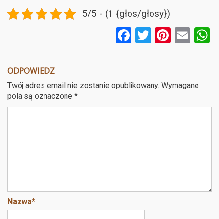
5/5 - (1 {głos/głosy})
F
T
Pi
E
a
wi
nt
m
ce
tt
er
ail
a
ODPOWIEDZ
b
er
es
Twój adres email nie zostanie opublikowany.
Wymagane
o
t
pola są oznaczone
*
o
k
Nazwa
*