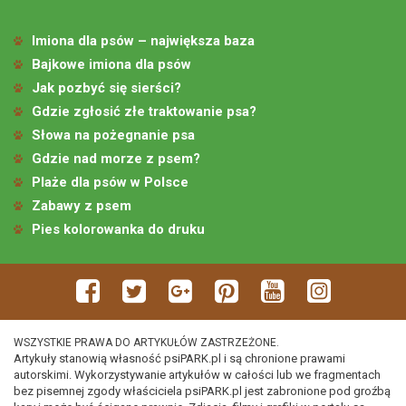
Imiona dla psów – największa baza
Bajkowe imiona dla psów
Jak pozbyć się sierści?
Gdzie zgłosić złe traktowanie psa?
Słowa na pożegnanie psa
Gdzie nad morze z psem?
Plaże dla psów w Polsce
Zabawy z psem
Pies kolorowanka do druku
WSZYSTKIE PRAWA DO ARTYKUŁÓW ZASTRZEŻONE.
Artykuły stanowią własność psiPARK.pl i są chronione prawami
autorskimi. Wykorzystywanie artykułów w całości lub we fragmentach
bez pisemnej zgody właściciela psiPARK.pl jest zabronione pod groźbą